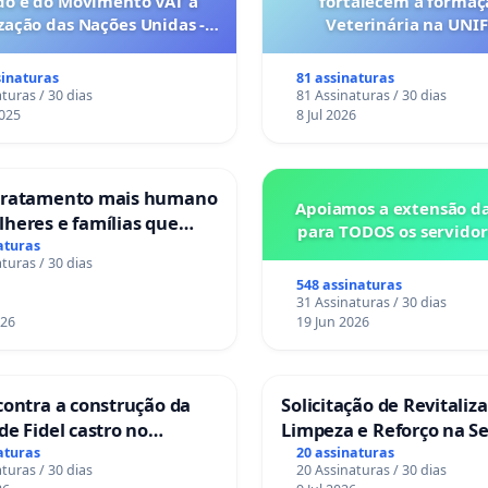
do e do Movimento VAT à
fortalecem a forma
ação das Nações Unidas -
Veterinária na UNI
es são escravizados pela
a 6x1 enquanto o lobby
sinaturas
81 assinaturas
rial compra a omissão do
turas / 30 dias
81 Assinaturas / 30 dias
Congresso.
025
8 Jul 2026
tratamento mais humano
Apoiamos a extensão d
heres e famílias que
para TODOS os servidor
uma perda gestacional
aturas
turas / 30 dias
itais portugueses
548 assinaturas
31 Assinaturas / 30 dias
026
19 Jun 2026
contra a construção da
Solicitação de Revitaliz
de Fidel castro no
Limpeza e Reforço na S
 do Caju
das Praças da Rua Cach
aturas
20 assinaturas
turas / 30 dias
20 Assinaturas / 30 dias
Sete Ilhas