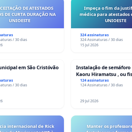
ACEITAÇÃO DE ATESTADOS
Impeça o fim da justif
S DE CURTA DURAÇÃO NA
médica para atestados 
UNIOESTE
UNIOESTE
naturas
324 assinaturas
aturas / 30 dias
324 Assinaturas / 30 dias
26
15 Jul 2026
nicipal em São Cristóvão
Instalação de semáforo
Kaoru Hiramatsu , ou fi
Eletrônica
naturas
124 assinaturas
aturas / 30 dias
124 Assinaturas / 30 dias
26
29 Jul 2026
ia internacional de Rick
Manter os professor