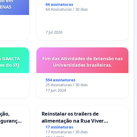
ção em
64 assinaturas
FENAS
64 Assinaturas / 30 dias
7 Jul 2026
a GAACTA
Fim das Atividades de Extensão nas
es do STJ
Universidades brasileiras.
554 assinaturas
25 Assinaturas / 30 dias
17 Jun 2024
ação,
Reinstalar os trailers de
egurança
alimentação na Rua Viver
oeira das
Salvador
17 assinaturas
17 Assinaturas / 30 dias