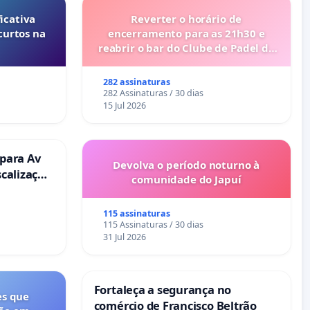
icativa
Reverter o horário de
curtos na
encerramento para as 21h30 e
reabrir o bar do Clube de Padel de
Cabanas de Tavira
282 assinaturas
282 Assinaturas / 30 dias
15 Jul 2026
 para Av
Devolva o período noturno à
scalização
comunidade do Japuí
115 assinaturas
115 Assinaturas / 30 dias
31 Jul 2026
Fortaleça a segurança no
es que
comércio de Francisco Beltrão