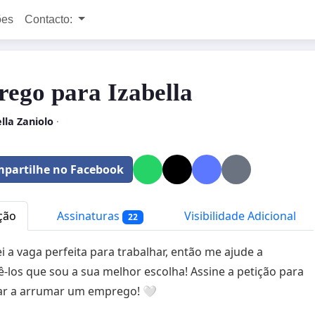
ões
Contacto:
ego para Izabella
lla Zaniolo
·
partilhe no Facebook
ção
Assinaturas
Visibilidade Adicional
22
i a vaga perfeita para trabalhar, então me ajude a
-los que sou a sua melhor escolha! Assine a petição para
ar a arrumar um emprego! 🤍