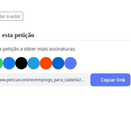
tar o autor
 esta petição
a petição a obter mais assinaturas.
Copiar link