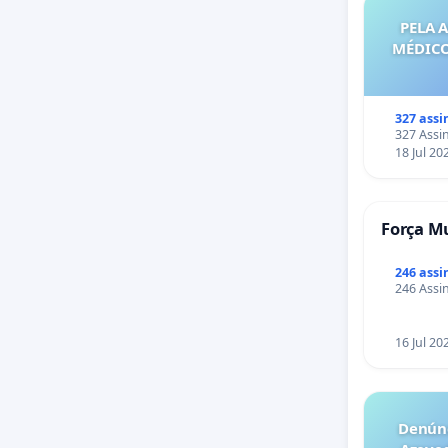
PELA 
MÉDICO
327 assi
327 Assin
18 Jul 20
Força Mu
246 assi
246 Assin
16 Jul 20
Denúnc