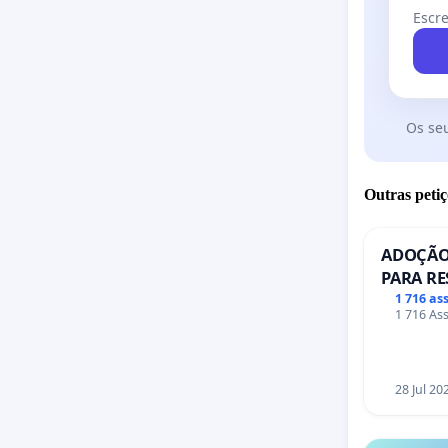
Escre
Os se
Outras petiç
ADOÇÃO
PARA RE
PONTE R
1 716 as
1 716 Ass
28 Jul 20