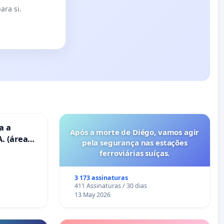
ara si.
a a
Após a morte de Diégo, vamos agir
. (área
pela segurança nas estações
ravanas)
ferroviárias suíças.
3 173 assinaturas
411 Assinaturas / 30 dias
13 May 2026