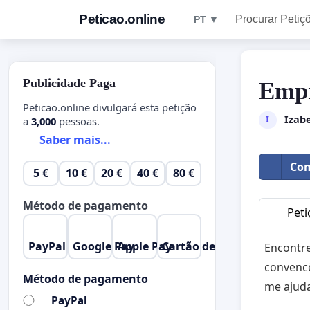
Peticao.online
Procurar Petiç
PT ▼
Publicidade Paga
Empr
Peticao.online divulgará esta petição
Izabe
I
a
3,000
pessoas.
Saber mais...
Com
5 €
10 €
20 €
40 €
80 €
Método de pagamento
Peti
PayPal
Google Pay
Apple Pay
Cartão de Crédito
Encontre
convencê
Método de pagamento
me ajud
PayPal