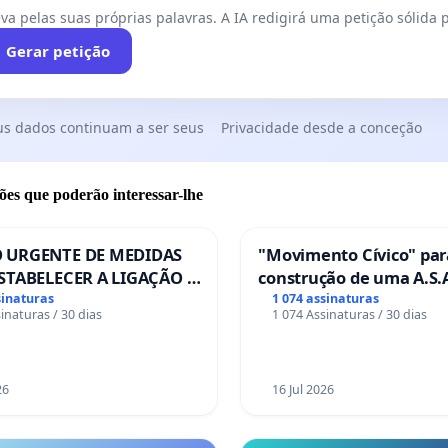
va pelas suas próprias palavras. A IA redigirá uma petição sólida p
Gerar petição
us dados continuam a ser seus
Privacidade desde a conceção
ões que poderão interessar-lhe
 URGENTE DE MEDIDAS
"Movimento Cívico" par
STABELECER A LIGAÇÃO -
construção de uma A.S.A
S-129
de serviços para autoca
sinaturas
1 074 assinaturas
inaturas / 30 dias
1 074 Assinaturas / 30 dias
em Coimbra
26
16 Jul 2026