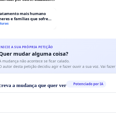
ratamento mais humano
eres e famílias que sofrem
 gestacional nos hospitais
aturas
ses
INICIE A SUA PRÓPRIA PETIÇÃO
Quer mudar alguma coisa?
A mudança não acontece se ficar calado.
O autor desta petição decidiu agir e fazer ouvir a sua voz. Vai faz
Potenciado por IA
creva a mudança que quer ver