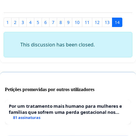
1
2
3
4
5
6
7
8
9
10
11
12
13
14
This discussion has been closed.
Petições promovidas por outros utilizadores
Por um tratamento mais humano para mulheres e
famílias que sofrem uma perda gestacional nos
hospitais portugueses
81 assinaturas