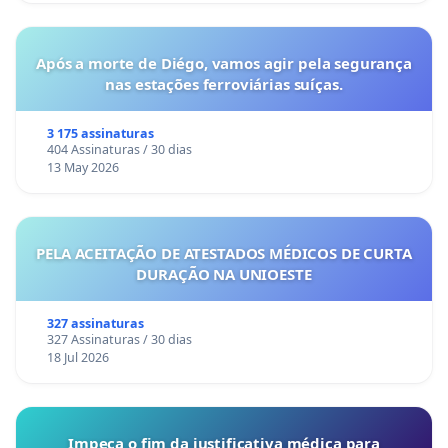
Após a morte de Diégo, vamos agir pela segurança
nas estações ferroviárias suíças.
3 175 assinaturas
404 Assinaturas / 30 dias
13 May 2026
PELA ACEITAÇÃO DE ATESTADOS MÉDICOS DE CURTA
DURAÇÃO NA UNIOESTE
327 assinaturas
327 Assinaturas / 30 dias
18 Jul 2026
Impeça o fim da justificativa médica para