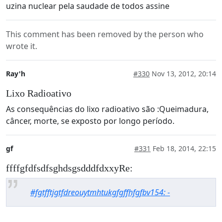
uzina nuclear pela saudade de todos assine
This comment has been removed by the person who
wrote it.
Ray'h
#330
Nov 13, 2012, 20:14
Lixo Radioativo
As consequências do lixo radioativo são :Queimadura,
câncer, morte, se exposto por longo período.
gf
#331
Feb 18, 2014, 22:15
ffffgfdfsdfsghdsgsdddfdxxyRe:
#fgtfftjgtfdreouytmhtukgfgffhfgfbv154: -