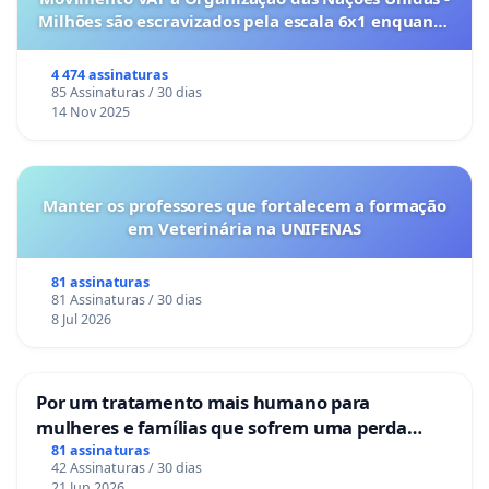
Milhões são escravizados pela escala 6x1 enquanto
o lobby empresarial compra a omissão do
Congresso.
4 474 assinaturas
85 Assinaturas / 30 dias
14 Nov 2025
Manter os professores que fortalecem a formação
em Veterinária na UNIFENAS
81 assinaturas
81 Assinaturas / 30 dias
8 Jul 2026
Por um tratamento mais humano para
mulheres e famílias que sofrem uma perda
gestacional nos hospitais portugueses
81 assinaturas
42 Assinaturas / 30 dias
21 Jun 2026