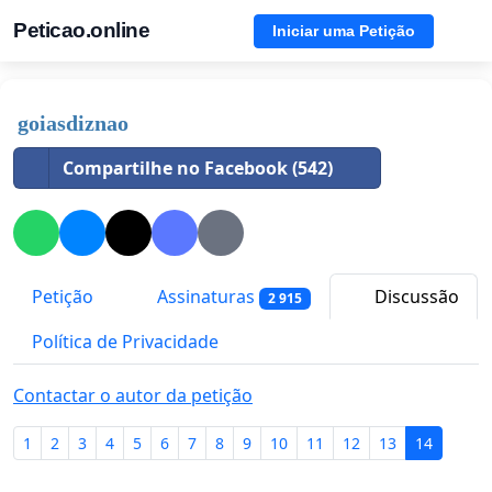
Peticao.online
Iniciar uma Petição
goiasdiznao
Compartilhe no Facebook (542)
Petição
Assinaturas
Discussão
2 915
Política de Privacidade
Contactar o autor da petição
1
2
3
4
5
6
7
8
9
10
11
12
13
14