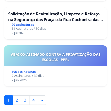
Solicitação de Revitalização, Limpeza e Reforço
na Segurança das Praças da Rua Cachoeira das
Sete Ilhas
20 assinaturas
11 Assinaturas / 30 dias
9 Jul 2026
ABAIXO-ASSINADO CONTRA A PRIVATIZAÇÃO DAS
ESCOLAS - PPPs
105 assinaturas
7 Assinaturas / 30 dias
2 Jun 2026
1
2
3
4
»