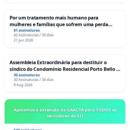
Por um tratamento mais humano para
mulheres e famílias que sofrem uma perda
gestacional nos hospitais portugueses
81 assinaturas
42 Assinaturas / 30 dias
21 Jun 2026
Assembleia Extraordinária para destituir o
síndico do Condomínio Residencial Porto Bello -
La Casa
30 assinaturas
30 Assinaturas / 30 dias
8 Aug 2026
Apoiamos a extensão da GAACTA para TODOS os
servidores do STJ