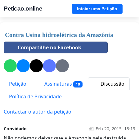
Peticao.online
Iniciar uma Petição
Contra Usina hidroelétrica da Amazônia
Compartilhe no Facebook
Petição
Assinaturas
Discussão
10
Política de Privacidade
Contactar o autor da petição
Convidado
#1
Feb 20, 2015, 18:19
Não podemos deixar que a Amazonia seja destruida