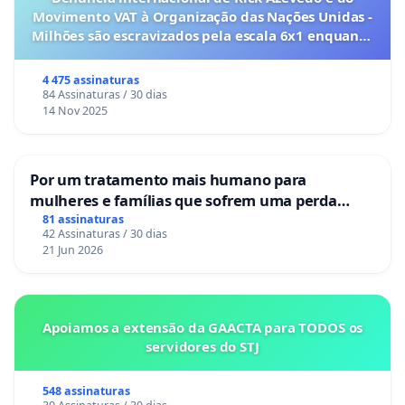
Movimento VAT à Organização das Nações Unidas -
Milhões são escravizados pela escala 6x1 enquanto
o lobby empresarial compra a omissão do
Congresso.
4 475 assinaturas
84 Assinaturas / 30 dias
14 Nov 2025
Por um tratamento mais humano para
mulheres e famílias que sofrem uma perda
gestacional nos hospitais portugueses
81 assinaturas
42 Assinaturas / 30 dias
21 Jun 2026
Apoiamos a extensão da GAACTA para TODOS os
servidores do STJ
548 assinaturas