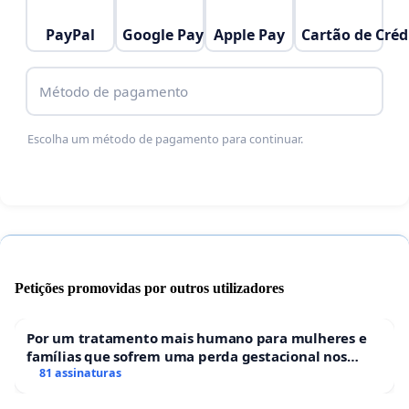
PayPal
Google Pay
Apple Pay
Cartão de Créd
Método de pagamento
Escolha um método de pagamento para continuar.
Petições promovidas por outros utilizadores
Por um tratamento mais humano para mulheres e
famílias que sofrem uma perda gestacional nos
hospitais portugueses
81 assinaturas