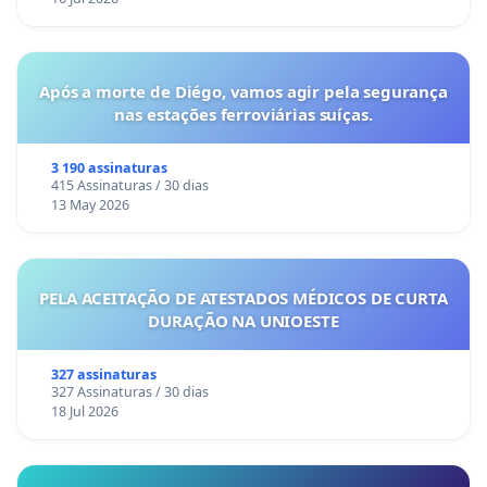
Após a morte de Diégo, vamos agir pela segurança
nas estações ferroviárias suíças.
3 190 assinaturas
415 Assinaturas / 30 dias
13 May 2026
PELA ACEITAÇÃO DE ATESTADOS MÉDICOS DE CURTA
DURAÇÃO NA UNIOESTE
327 assinaturas
327 Assinaturas / 30 dias
18 Jul 2026