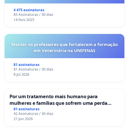
o lobby empresarial compra a omissão do
Congresso.
4 475 assinaturas
85 Assinaturas / 30 dias
14 Nov 2025
Manter os professores que fortalecem a formação
em Veterinária na UNIFENAS
81 assinaturas
81 Assinaturas / 30 dias
8 Jul 2026
Por um tratamento mais humano para
mulheres e famílias que sofrem uma perda
gestacional nos hospitais portugueses
81 assinaturas
42 Assinaturas / 30 dias
21 Jun 2026