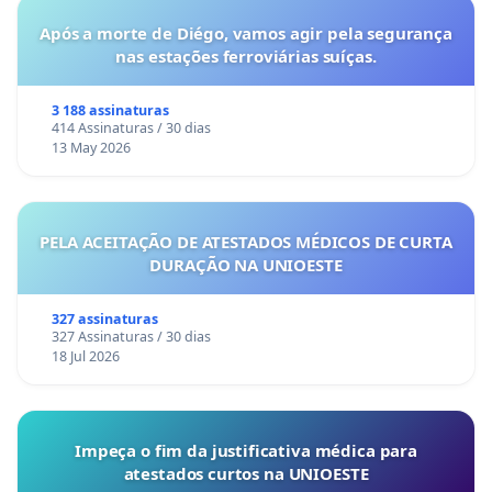
Após a morte de Diégo, vamos agir pela segurança
nas estações ferroviárias suíças.
3 188 assinaturas
414 Assinaturas / 30 dias
13 May 2026
PELA ACEITAÇÃO DE ATESTADOS MÉDICOS DE CURTA
DURAÇÃO NA UNIOESTE
327 assinaturas
327 Assinaturas / 30 dias
18 Jul 2026
Impeça o fim da justificativa médica para
atestados curtos na UNIOESTE