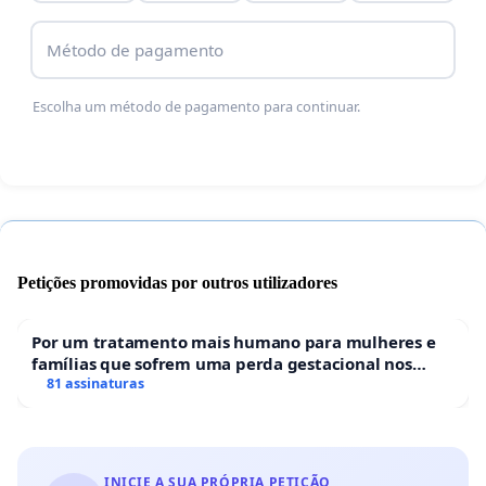
pé está a situação da aquisição de castrações? O
que será feito para resolver essa situação?Será que
Método de pagamento
vamos ter que denunciar ao Ministério Público essa
Escolha um método de pagamento para continuar.
situação? E levar a público mais flagrante
negligência com os animais? Aguardamos resposta
sobre a situação da licitação/verba/datas e
planejamento e requeremos a disponibilização
imediata dos vales castraçãomensais.
Petições promovidas por outros utilizadores
Por um tratamento mais humano para mulheres e
famílias que sofrem uma perda gestacional nos
hospitais portugueses
81 assinaturas
INICIE A SUA PRÓPRIA PETIÇÃO