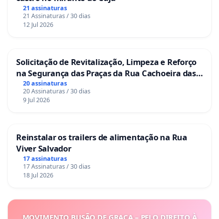
21 assinaturas
21 Assinaturas / 30 dias
12 Jul 2026
Solicitação de Revitalização, Limpeza e Reforço
na Segurança das Praças da Rua Cachoeira das
Sete Ilhas
20 assinaturas
20 Assinaturas / 30 dias
9 Jul 2026
Reinstalar os trailers de alimentação na Rua
Viver Salvador
17 assinaturas
17 Assinaturas / 30 dias
18 Jul 2026
MOVIMENTO BUSÃO DE GRAÇA – PELO DIREITO À