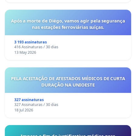
Após a morte de Diégo, vamos agir pela segurança
nas estações ferroviárias suíças.
3 193 assinaturas
416 Assinaturas / 30 dias
13 May 2026
PELA ACEITAÇÃO DE ATESTADOS MÉDICOS DE CURTA
DURAÇÃO NA UNIOESTE
327 assinaturas
327 Assinaturas / 30 dias
18 Jul 2026
Impeça o fim da justificativa médica para