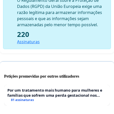
O Regulamento Geral sobre a Proteção de
Dados (RGPD) da União Europeia exige uma
razão legítima para armazenar informações
pessoais e que as informações sejam
armazenadas pelo menor tempo possível.
220
Assinaturas
Petições promovidas por outros utilizadores
Por um tratamento mais humano para mulheres e
famílias que sofrem uma perda gestacional nos
hospitais portugueses
81 assinaturas