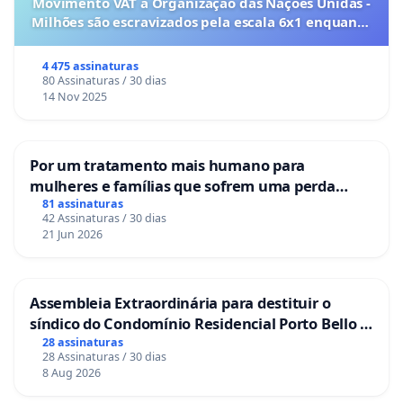
Movimento VAT à Organização das Nações Unidas -
Milhões são escravizados pela escala 6x1 enquanto
o lobby empresarial compra a omissão do
Congresso.
4 475 assinaturas
80 Assinaturas / 30 dias
14 Nov 2025
Por um tratamento mais humano para
mulheres e famílias que sofrem uma perda
gestacional nos hospitais portugueses
81 assinaturas
42 Assinaturas / 30 dias
21 Jun 2026
Assembleia Extraordinária para destituir o
síndico do Condomínio Residencial Porto Bello -
La Casa
28 assinaturas
28 Assinaturas / 30 dias
8 Aug 2026