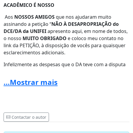
ACADÊMICO É NOSSO
Aos
NOSSOS AMIGOS
que nos ajudaram muito
assinando a petição “
NÃO À DESAPROPRIAÇÃO do
DCE/DA da UNIFEI
apresento aqui, em nome de todos,
o nosso
MUITO OBRIGADO
e coloco meu contato no
link da PETIÇÃO, à disposição de vocês para quaisquer
esclarecimentos adicionais.
Infelizmente as despesas que o DA teve com a disputa
judicial não foi ressarcida pela Prefeitura, coisas da
Justiça, e, provavelmente, voltaremos à presença de
...Mostrar mais
vocês para nos ajudar com uma segunda Vakinha para
facilitar o acerto das nossas contas.
Para maiores conhecimentos das atividades do DA/ Bar
Cultural, acessem os links abaixo:
Contactar o autor
https://www.instagram.com/dceunifei?
igsh=MXgyNmw4OHczNDFteA==