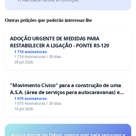
Outras petições que poderão interessar-lhe
ADOÇÃO URGENTE DE MEDIDAS PARA
RESTABELECER A LIGAÇÃO - PONTE RS-129
1 716 assinaturas
1 716 Assinaturas / 30 dias
28 Jul 2026
"Movimento Cívico" para a construção de uma
A.S.A. (área de serviços para autocaravanas) em
Coimbra
1 075 assinaturas
1 075 Assinaturas / 30 dias
16 Jul 2026
Após a morte de Diégo, vamos agir pela segurança