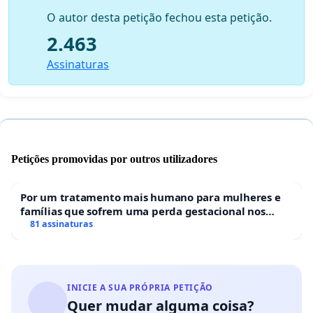
O autor desta petição fechou esta petição.
https://www.instagram.com/barculturalunifei?
2.463
igsh=djQ2ZTg0ZDduY2U4
Assinaturas
Petições promovidas por outros utilizadores
Por um tratamento mais humano para mulheres e
famílias que sofrem uma perda gestacional nos
hospitais portugueses
81 assinaturas
INICIE A SUA PRÓPRIA PETIÇÃO
Quer mudar alguma coisa?