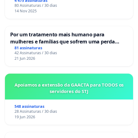
4 475 assinaturas
80 Assinaturas / 30 dias
14 Nov 2025
Por um tratamento mais humano para
mulheres e famílias que sofrem uma perda
gestacional nos hospitais portugueses
81 assinaturas
42 Assinaturas / 30 dias
21 Jun 2026
Apoiamos a extensão da GAACTA para TODOS os
servidores do STJ
548 assinaturas
28 Assinaturas / 30 dias
19 Jun 2026