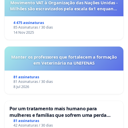
Movimento VAT à Organização das Nações Unidas -
Milhões são escravizados pela escala 6x1 enquanto
o lobby empresarial compra a omissão do
Congresso.
4 475 assinaturas
85 Assinaturas / 30 dias
14 Nov 2025
Manter os professores que fortalecem a formação
em Veterinária na UNIFENAS
81 assinaturas
81 Assinaturas / 30 dias
8 Jul 2026
Por um tratamento mais humano para
mulheres e famílias que sofrem uma perda
gestacional nos hospitais portugueses
81 assinaturas
42 Assinaturas / 30 dias