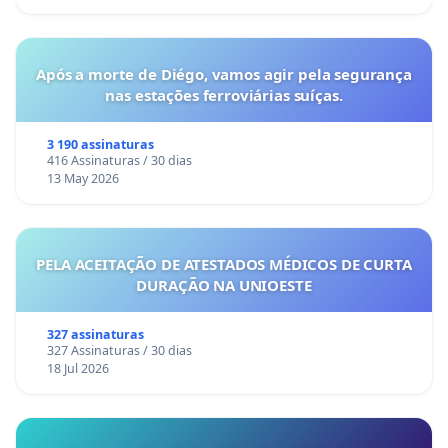
Após a morte de Diégo, vamos agir pela segurança
nas estações ferroviárias suíças.
3 190 assinaturas
416 Assinaturas / 30 dias
13 May 2026
PELA ACEITAÇÃO DE ATESTADOS MÉDICOS DE CURTA
DURAÇÃO NA UNIOESTE
327 assinaturas
327 Assinaturas / 30 dias
18 Jul 2026