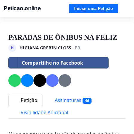
Peticao.online
Iniciar uma Petição
PARADAS DE ÔNIBUS NA FELIZ
HIGIANA GREBIN CLOSS
· BR
H
Compartilhe no Facebook
Petição
Assinaturas
46
Visibilidade Adicional
Mapeamento e construção de paradas de ônibus