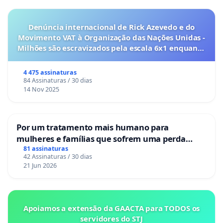
Denúncia internacional de Rick Azevedo e do
Movimento VAT à Organização das Nações Unidas -
Milhões são escravizados pela escala 6x1 enquanto
o lobby empresarial compra a omissão do
Congresso.
4 475 assinaturas
84 Assinaturas / 30 dias
14 Nov 2025
Por um tratamento mais humano para
mulheres e famílias que sofrem uma perda
gestacional nos hospitais portugueses
81 assinaturas
42 Assinaturas / 30 dias
21 Jun 2026
Apoiamos a extensão da GAACTA para TODOS os
servidores do STJ