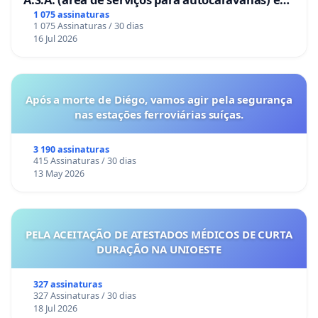
Coimbra
1 075 assinaturas
1 075 Assinaturas / 30 dias
16 Jul 2026
Após a morte de Diégo, vamos agir pela segurança
nas estações ferroviárias suíças.
3 190 assinaturas
415 Assinaturas / 30 dias
13 May 2026
PELA ACEITAÇÃO DE ATESTADOS MÉDICOS DE CURTA
DURAÇÃO NA UNIOESTE
327 assinaturas
327 Assinaturas / 30 dias
18 Jul 2026