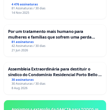
Congresso.
4 476 assinaturas
81 Assinaturas / 30 dias
14 Nov 2025
Por um tratamento mais humano para
mulheres e famílias que sofrem uma perda
gestacional nos hospitais portugueses
81 assinaturas
42 Assinaturas / 30 dias
21 Jun 2026
Assembleia Extraordinária para destituir o
síndico do Condomínio Residencial Porto Bello -
La Casa
30 assinaturas
30 Assinaturas / 30 dias
8 Aug 2026
Apoiamos a extensão da GAACTA para TODOS os