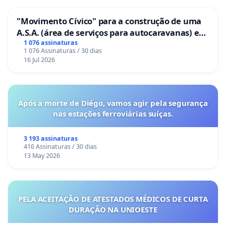
"Movimento Cívico" para a construção de uma
A.S.A. (área de serviços para autocaravanas) em
Coimbra
1 076 assinaturas
1 076 Assinaturas / 30 dias
16 Jul 2026
Após a morte de Diégo, vamos agir pela segurança
nas estações ferroviárias suíças.
3 193 assinaturas
416 Assinaturas / 30 dias
13 May 2026
PELA ACEITAÇÃO DE ATESTADOS MÉDICOS DE CURTA
DURAÇÃO NA UNIOESTE