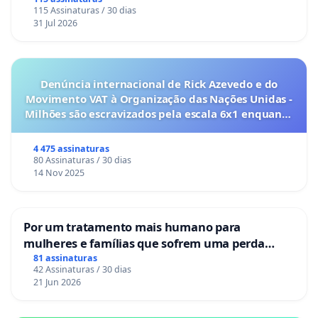
115 Assinaturas / 30 dias
31 Jul 2026
Denúncia internacional de Rick Azevedo e do
Movimento VAT à Organização das Nações Unidas -
Milhões são escravizados pela escala 6x1 enquanto
o lobby empresarial compra a omissão do
Congresso.
4 475 assinaturas
80 Assinaturas / 30 dias
14 Nov 2025
Por um tratamento mais humano para
mulheres e famílias que sofrem uma perda
gestacional nos hospitais portugueses
81 assinaturas
42 Assinaturas / 30 dias
21 Jun 2026