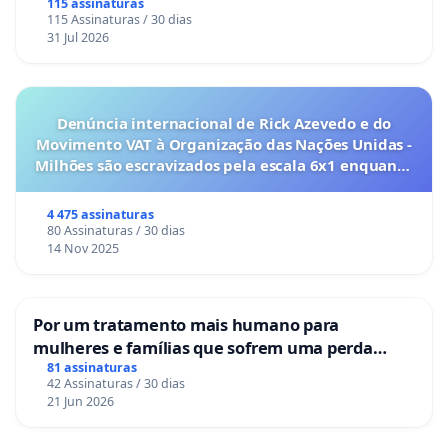
115 assinaturas
115 Assinaturas / 30 dias
31 Jul 2026
Denúncia internacional de Rick Azevedo e do
Movimento VAT à Organização das Nações Unidas -
Milhões são escravizados pela escala 6x1 enquanto
o lobby empresarial compra a omissão do
Congresso.
4 475 assinaturas
80 Assinaturas / 30 dias
14 Nov 2025
Por um tratamento mais humano para
mulheres e famílias que sofrem uma perda
gestacional nos hospitais portugueses
81 assinaturas
42 Assinaturas / 30 dias
21 Jun 2026