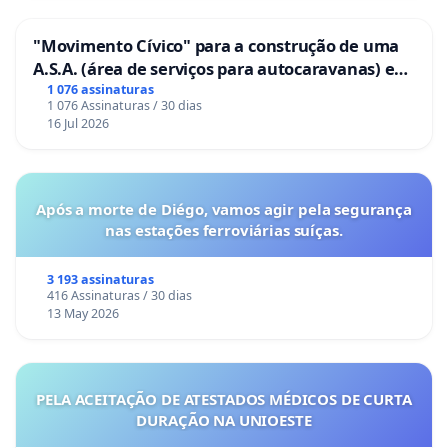
"Movimento Cívico" para a construção de uma
A.S.A. (área de serviços para autocaravanas) em
Coimbra
1 076 assinaturas
1 076 Assinaturas / 30 dias
16 Jul 2026
Após a morte de Diégo, vamos agir pela segurança
nas estações ferroviárias suíças.
3 193 assinaturas
416 Assinaturas / 30 dias
13 May 2026
PELA ACEITAÇÃO DE ATESTADOS MÉDICOS DE CURTA
DURAÇÃO NA UNIOESTE