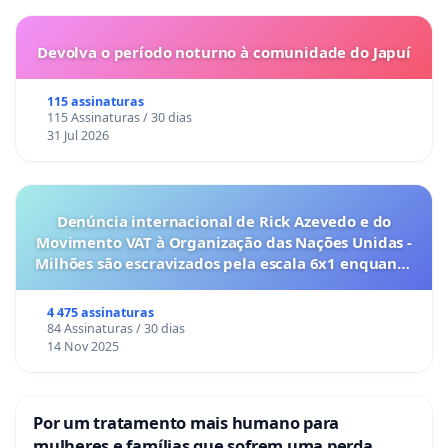
Devolva o período noturno à comunidade do Japuí
115 assinaturas
115 Assinaturas / 30 dias
31 Jul 2026
Denúncia internacional de Rick Azevedo e do
Movimento VAT à Organização das Nações Unidas -
Milhões são escravizados pela escala 6x1 enquanto
o lobby empresarial compra a omissão do
Congresso.
4 475 assinaturas
84 Assinaturas / 30 dias
14 Nov 2025
Por um tratamento mais humano para
mulheres e famílias que sofrem uma perda