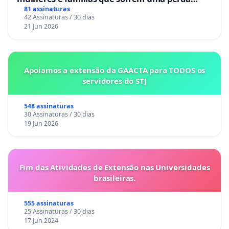
gestacional nos hospitais portugueses
81 assinaturas
42 Assinaturas / 30 dias
21 Jun 2026
Apoiamos a extensão da GAACTA para TODOS os
servidores do STJ
548 assinaturas
30 Assinaturas / 30 dias
19 Jun 2026
Fim das Atividades de Extensão nas Universidades
brasileiras.
555 assinaturas
25 Assinaturas / 30 dias
17 Jun 2024