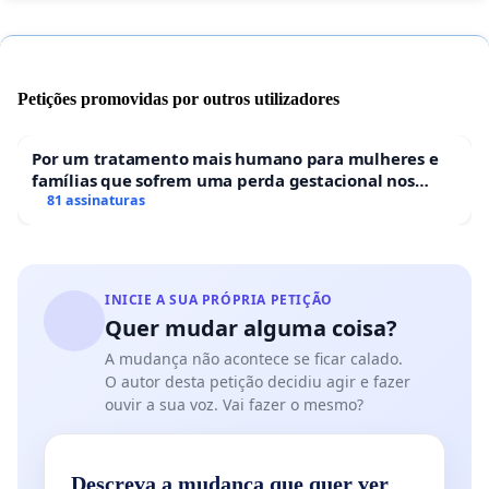
Petições promovidas por outros utilizadores
Por um tratamento mais humano para mulheres e
famílias que sofrem uma perda gestacional nos
hospitais portugueses
81 assinaturas
INICIE A SUA PRÓPRIA PETIÇÃO
Quer mudar alguma coisa?
A mudança não acontece se ficar calado.
O autor desta petição decidiu agir e fazer
ouvir a sua voz. Vai fazer o mesmo?
Descreva a mudança que quer ver