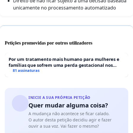
Direito de não ficar sujeito a uma decisão baseada
unicamente no processamento automatizado
Petições promovidas por outros utilizadores
Por um tratamento mais humano para mulheres e
famílias que sofrem uma perda gestacional nos
hospitais portugueses
81 assinaturas
INICIE A SUA PRÓPRIA PETIÇÃO
Quer mudar alguma coisa?
A mudança não acontece se ficar calado.
O autor desta petição decidiu agir e fazer
ouvir a sua voz. Vai fazer o mesmo?