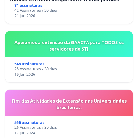
gestacional nos hospitais portugueses
81 assinaturas
42 Assinaturas / 30 dias
21 Jun 2026
Apoiamos a extensão da GAACTA para TODOS os
servidores do STJ
548 assinaturas
28 Assinaturas / 30 dias
19 Jun 2026
Fim das Atividades de Extensão nas Universidades
brasileiras.
556 assinaturas
26 Assinaturas / 30 dias
17 Jun 2024