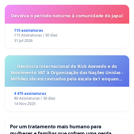
Devolva o período noturno à comunidade do Japuí
115 assinaturas
115 Assinaturas / 30 dias
31 Jul 2026
Denúncia internacional de Rick Azevedo e do
Movimento VAT à Organização das Nações Unidas -
Milhões são escravizados pela escala 6x1 enquanto
o lobby empresarial compra a omissão do
Congresso.
4 475 assinaturas
80 Assinaturas / 30 dias
14 Nov 2025
Por um tratamento mais humano para
mulheres e famílias que sofrem uma perda