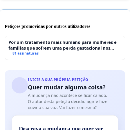
Petições promovidas por outros utilizadores
Por um tratamento mais humano para mulheres e
famílias que sofrem uma perda gestacional nos
hospitais portugueses
81 assinaturas
INICIE A SUA PRÓPRIA PETIÇÃO
Quer mudar alguma coisa?
A mudança não acontece se ficar calado.
O autor desta petição decidiu agir e fazer
ouvir a sua voz. Vai fazer o mesmo?
Descreva a mudança que quer ver