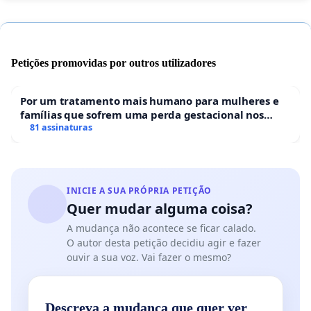
Petições promovidas por outros utilizadores
Por um tratamento mais humano para mulheres e
famílias que sofrem uma perda gestacional nos
hospitais portugueses
81 assinaturas
INICIE A SUA PRÓPRIA PETIÇÃO
Quer mudar alguma coisa?
A mudança não acontece se ficar calado.
O autor desta petição decidiu agir e fazer
ouvir a sua voz. Vai fazer o mesmo?
Descreva a mudança que quer ver