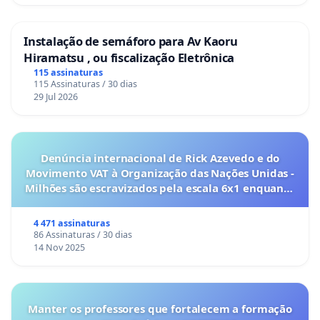
Instalação de semáforo para Av Kaoru
Hiramatsu , ou fiscalização Eletrônica
115 assinaturas
115 Assinaturas / 30 dias
29 Jul 2026
Denúncia internacional de Rick Azevedo e do
Movimento VAT à Organização das Nações Unidas -
Milhões são escravizados pela escala 6x1 enquanto
o lobby empresarial compra a omissão do
Congresso.
4 471 assinaturas
86 Assinaturas / 30 dias
14 Nov 2025
Manter os professores que fortalecem a formação