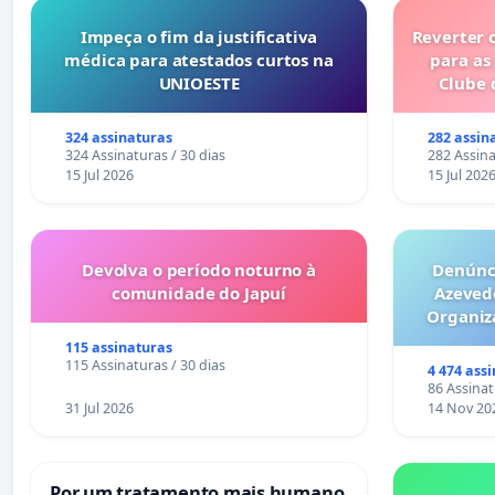
Impeça o fim da justificativa
Reverter 
médica para atestados curtos na
para as
UNIOESTE
Clube 
324 assinaturas
282 assin
324 Assinaturas / 30 dias
282 Assina
15 Jul 2026
15 Jul 202
Devolva o período noturno à
Denúnci
comunidade do Japuí
Azeved
Organiz
Milhões sã
115 assinaturas
6x1 enqu
115 Assinaturas / 30 dias
4 474 ass
compra 
86 Assinat
31 Jul 2026
14 Nov 20
Por um tratamento mais humano