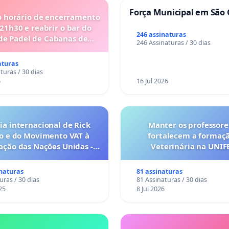
Força Municipal em São 
o horário de encerramento
 21h30 e reabrir o bar do
246 assinaturas
de Padel de Cabanas de
246 Assinaturas / 30 dias
Tavira
aturas
turas / 30 dias
6
16 Jul 2026
a internacional de Rick
Manter os professore
o e do Movimento VAT à
fortalecem a formaç
ação das Nações Unidas -
Veterinária na UNI
o escravizados pela escala
anto o lobby empresarial
inaturas
81 assinaturas
a omissão do Congresso.
uras / 30 dias
81 Assinaturas / 30 dias
25
8 Jul 2026