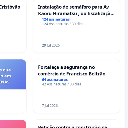
Cristóvão
Instalação de semáforo para Av
Kaoru Hiramatsu , ou fiscalização
Eletrônica
124 assinaturas
124 Assinaturas / 30 dias
29 Jul 2026
Fortaleça a segurança no
s que
comércio de Francisco Beltrão
ão em
64 assinaturas
FENAS
42 Assinaturas / 30 dias
7 Jul 2026
Petição contra a construção da