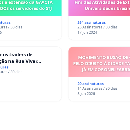
s a extensão da GAACTA
Fim das Atividades de Ex
DOS os servidores do STJ
Universidades brasile
aturas
554 assinaturas
uras / 30 dias
25 Assinaturas / 30 dias
6
17 Jun 2024
 os trailers de
MOVIMENTO BUSÃO DE 
ção na Rua Viver
PELO DIREITO À CIDADE T
turas
JÁ EM CORONEL FABR
uras / 30 dias
20 assinaturas
14 Assinaturas / 30 dias
6
8 Jun 2026