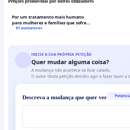
Petições promovidas por outros utilizadores
Por um tratamento mais humano
para mulheres e famílias que sofrem
uma perda gestacional nos hospitais
81 assinaturas
portugueses
INICIE A SUA PRÓPRIA PETIÇÃO
Quer mudar alguma coisa?
A mudança não acontece se ficar calado.
O autor desta petição decidiu agir e fazer ouvir a
Potenci
Descreva a mudança que quer ver