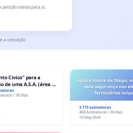
 petição sólida para si.
e a conceção
to Cívico" para a
Após a morte de Diégo, v
o de uma A.S.A. (área de
pela segurança nas es
 para autocaravanas) em
inaturas
ferroviárias suíça
naturas / 30 dias
3 173 assinaturas
408 Assinaturas / 30 dias
6
13 May 2026