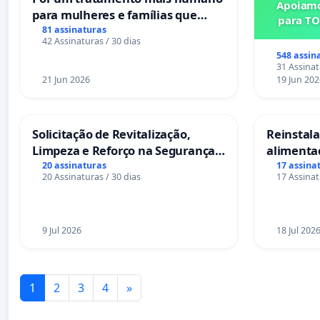
Apoiamo
para mulheres e famílias que
para TO
sofrem uma perda gestacional
81 assinaturas
42 Assinaturas / 30 dias
nos hospitais portugueses
548 assin
31 Assinat
21 Jun 2026
19 Jun 202
Solicitação de Revitalização,
Reinstalar
Limpeza e Reforço na Segurança
alimenta
das Praças da Rua Cachoeira das
Salvador
20 assinaturas
17 assina
20 Assinaturas / 30 dias
17 Assinat
Sete Ilhas
9 Jul 2026
18 Jul 202
1
2
3
4
»