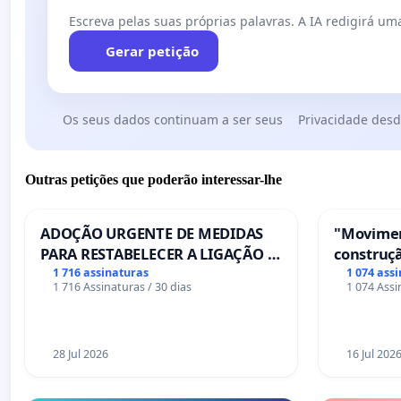
Escreva pelas suas próprias palavras. A IA redigirá uma
Gerar petição
Os seus dados continuam a ser seus
Privacidade desd
Outras petições que poderão interessar-lhe
ADOÇÃO URGENTE DE MEDIDAS
"Movimen
PARA RESTABELECER A LIGAÇÃO -
construçã
PONTE RS-129
serviços
1 716 assinaturas
1 074 ass
1 716 Assinaturas / 30 dias
1 074 Assi
Coimbra
28 Jul 2026
16 Jul 202