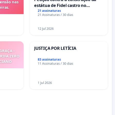
tensão nas
estátua de Fidel castro no
iras.
mirante do Caju
21 assinaturas
21 Assinaturas / 30 dias
12 Jul 2026
JUSTIÇA POR LETÍCIA
GRAÇA –
ARIFA ZERO
83 assinaturas
ICIANO
11 Assinaturas / 30 dias
1 Jul 2026