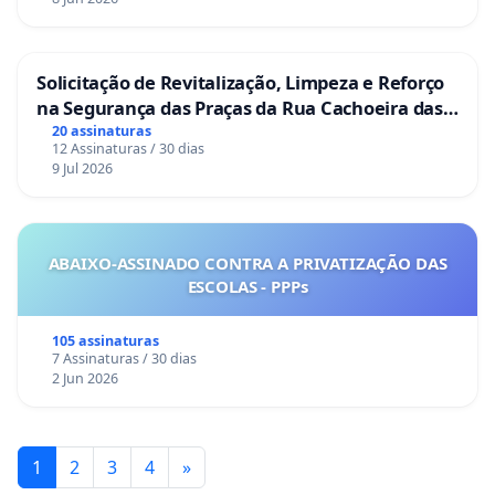
Solicitação de Revitalização, Limpeza e Reforço
na Segurança das Praças da Rua Cachoeira das
Sete Ilhas
20 assinaturas
12 Assinaturas / 30 dias
9 Jul 2026
ABAIXO-ASSINADO CONTRA A PRIVATIZAÇÃO DAS
ESCOLAS - PPPs
105 assinaturas
7 Assinaturas / 30 dias
2 Jun 2026
1
2
3
4
»