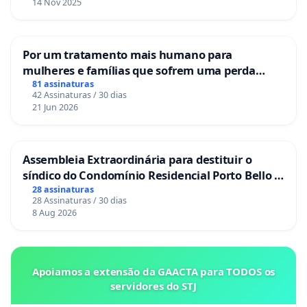
14 Nov 2025
Por um tratamento mais humano para
mulheres e famílias que sofrem uma perda
gestacional nos hospitais portugueses
81 assinaturas
42 Assinaturas / 30 dias
21 Jun 2026
Assembleia Extraordinária para destituir o
síndico do Condomínio Residencial Porto Bello -
La Casa
28 assinaturas
28 Assinaturas / 30 dias
8 Aug 2026
Apoiamos a extensão da GAACTA para TODOS os
servidores do STJ