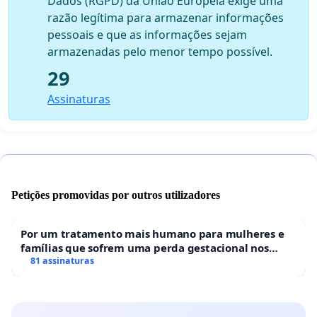
Dados (RGPD) da União Europeia exige uma
razão legítima para armazenar informações
pessoais e que as informações sejam
armazenadas pelo menor tempo possível.
29
Assinaturas
Petições promovidas por outros utilizadores
Por um tratamento mais humano para mulheres e
famílias que sofrem uma perda gestacional nos
hospitais portugueses
81 assinaturas