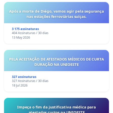
Após a morte de Diégo, vamos agir pela segurança
nas estações ferroviárias suíças.
3 175 assinaturas
404 Assinaturas / 30 dias
13 May 2026
PELA ACEITAÇÃO DE ATESTADOS MÉDICOS DE CURTA
DURAÇÃO NA UNIOESTE
327 assinaturas
327 Assinaturas / 30 dias
18 Jul 2026
Impeça o fim da justificativa médica para
atestados curtos na UNIOESTE