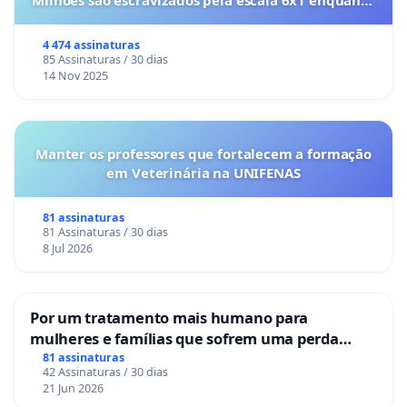
Milhões são escravizados pela escala 6x1 enquanto
o lobby empresarial compra a omissão do
Congresso.
4 474 assinaturas
85 Assinaturas / 30 dias
14 Nov 2025
Manter os professores que fortalecem a formação
em Veterinária na UNIFENAS
81 assinaturas
81 Assinaturas / 30 dias
8 Jul 2026
Por um tratamento mais humano para
mulheres e famílias que sofrem uma perda
gestacional nos hospitais portugueses
81 assinaturas
42 Assinaturas / 30 dias
21 Jun 2026