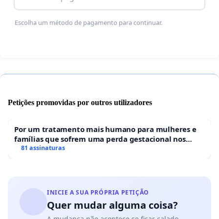
Escolha um método de pagamento para continuar.
Petições promovidas por outros utilizadores
Por um tratamento mais humano para mulheres e
famílias que sofrem uma perda gestacional nos
hospitais portugueses
81 assinaturas
INICIE A SUA PRÓPRIA PETIÇÃO
Quer mudar alguma coisa?
A mudança não acontece se ficar calado.