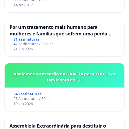
14 Nov 2025
Por um tratamento mais humano para
mulheres e famílias que sofrem uma perda
gestacional nos hospitais portugueses
81 assinaturas
42 Assinaturas / 30 dias
21 Jun 2026
Apoiamos a extensão da GAACTA para TODOS os
servidores do STJ
548 assinaturas
28 Assinaturas / 30 dias
19 Jun 2026
Assembleia Extraordinária para destituir o