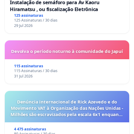
Instalação de semáforo para Av Kaoru
Hiramatsu , ou fiscalização Eletrônica
125 assinaturas
125 Assinaturas / 30 dias
29 Jul 2026
Devolva o período noturno à comunidade do Japuí
115 assinaturas
115 Assinaturas / 30 dias
31 Jul 2026
Denúncia internacional de Rick Azevedo e do
Movimento VAT à Organização das Nações Unidas -
Milhões são escravizados pela escala 6x1 enquanto
o lobby empresarial compra a omissão do
Congresso.
4 475 assinaturas
80 Assinaturas / 30 dias