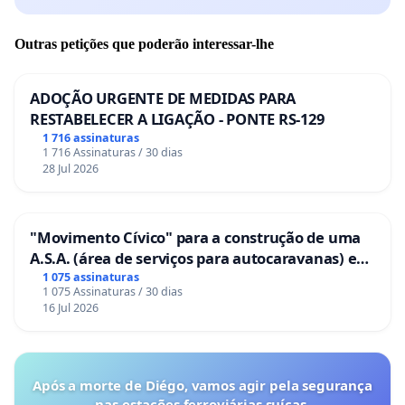
Outras petições que poderão interessar-lhe
ADOÇÃO URGENTE DE MEDIDAS PARA
RESTABELECER A LIGAÇÃO - PONTE RS-129
1 716 assinaturas
1 716 Assinaturas / 30 dias
28 Jul 2026
"Movimento Cívico" para a construção de uma
A.S.A. (área de serviços para autocaravanas) em
Coimbra
1 075 assinaturas
1 075 Assinaturas / 30 dias
16 Jul 2026
Após a morte de Diégo, vamos agir pela segurança
nas estações ferroviárias suíças.