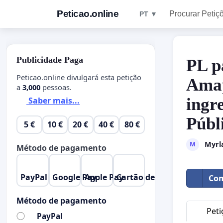
Peticao.online
Procurar Petiç
PT ▼
Publicidade Paga
PL p
Peticao.online divulgará esta petição
Amap
a
3,000
pessoas.
ingr
Saber mais...
Públ
5 €
10 €
20 €
40 €
80 €
Myrl
M
Método de pagamento
PayPal
Google Pay
Apple Pay
Cartão de Crédito
Com
Método de pagamento
Peti
PayPal