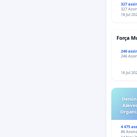
327 assi
327 Assin
18 Jul 20
Força Mu
246 assi
246 Assin
16 Jul 20
Denúnc
Azeve
Organiz
Milhõ
escal
4 475 as
empresa
86 Assina