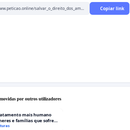
Copiar link
movidas por outros utilizadores
ratamento mais humano
eres e famílias que sofrem
 gestacional nos hospitais
aturas