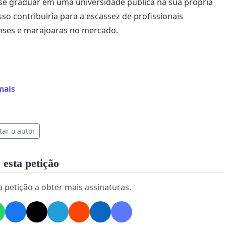
se graduar em uma universidade pública na sua própria
Isso contribuiria para a escassez de profissionais
ses e marajoaras no mercado.
, precisamos levar esse projeto adiante para que a
ção Regional se torne lei.
mais
tar o autor
 esta petição
a petição a obter mais assinaturas.