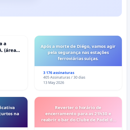
a a
Após a morte de Diégo, vamos agir
. (área
pela segurança nas estações
ravanas)
ferroviárias suíças.
3 176 assinaturas
405 Assinaturas / 30 dias
13 May 2026
icativa
Reverter o horário de
curtos na
encerramento para as 21h30 e
reabrir o bar do Clube de Padel de
Cabanas de Tavira