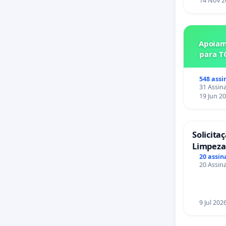
14 Nov 2
Apoiam
para T
548 assi
31 Assina
19 Jun 2
Solicita
Limpeza
das Praç
20 assin
20 Assina
Sete Ilh
9 Jul 202