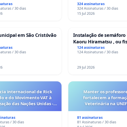
naturas
324 assinaturas
aturas / 30 dias
324 Assinaturas / 30 dias
26
15 Jul 2026
nicipal em São Cristóvão
Instalação de semáforo
Kaoru Hiramatsu , ou fi
Eletrônica
naturas
124 assinaturas
aturas / 30 dias
124 Assinaturas / 30 dias
26
29 Jul 2026
ia internacional de Rick
Manter os professor
do e do Movimento VAT à
fortalecem a forma
ação das Nações Unidas -
Veterinária na UNI
es são escravizados pela
a 6x1 enquanto o lobby
sinaturas
81 assinaturas
rial compra a omissão do
turas / 30 dias
81 Assinaturas / 30 dias