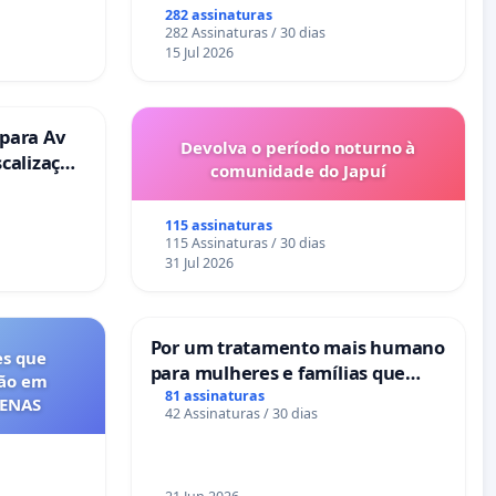
282 assinaturas
282 Assinaturas / 30 dias
15 Jul 2026
 para Av
Devolva o período noturno à
scalização
comunidade do Japuí
115 assinaturas
115 Assinaturas / 30 dias
31 Jul 2026
Por um tratamento mais humano
es que
para mulheres e famílias que
ção em
sofrem uma perda gestacional
81 assinaturas
FENAS
42 Assinaturas / 30 dias
nos hospitais portugueses