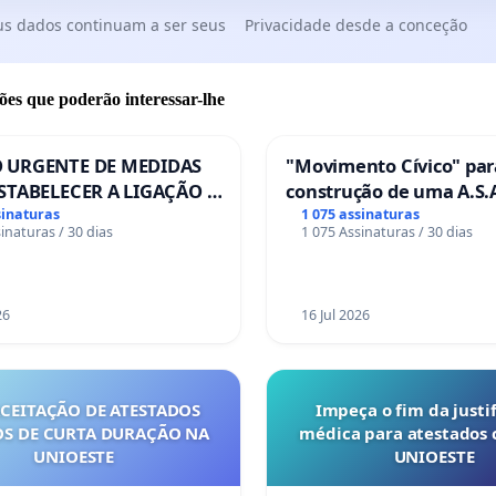
us dados continuam a ser seus
Privacidade desde a conceção
ões que poderão interessar-lhe
 URGENTE DE MEDIDAS
"Movimento Cívico" par
STABELECER A LIGAÇÃO -
construção de uma A.S.A
S-129
de serviços para autoca
sinaturas
1 075 assinaturas
inaturas / 30 dias
1 075 Assinaturas / 30 dias
em Coimbra
26
16 Jul 2026
ACEITAÇÃO DE ATESTADOS
Impeça o fim da justif
S DE CURTA DURAÇÃO NA
médica para atestados 
UNIOESTE
UNIOESTE