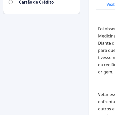
Cartão de Crédito
Visi
Foi obse
Medicina
Diante d
para qu
tivessem
da regiã
origem.
Vetar es
enfrent
outros e