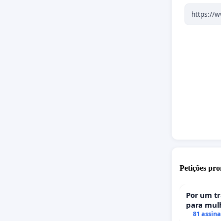
Petições pro
Por um t
para mulh
uma perda
81 assin