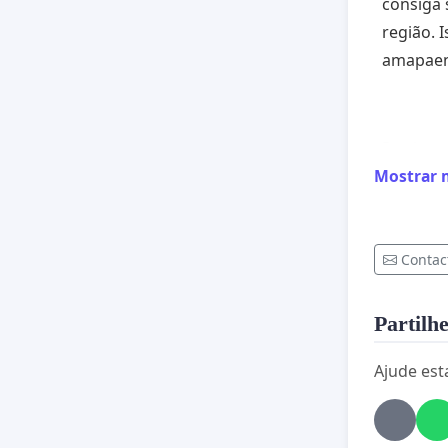
consiga 
região. 
amapaen
Por isso
Bonifica
Mostrar 
Contac
Partilhe
Ajude est