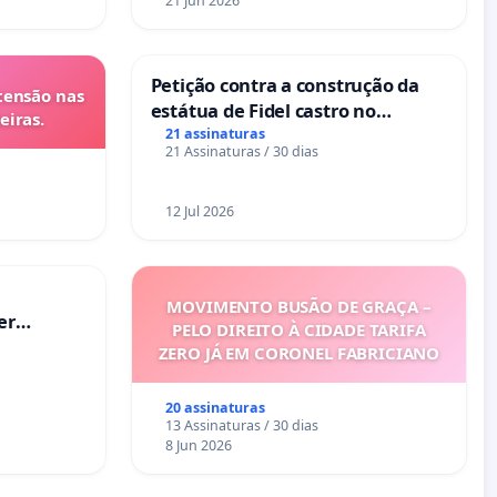
21 Jun 2026
Petição contra a construção da
tensão nas
estátua de Fidel castro no
eiras.
mirante do Caju
21 assinaturas
21 Assinaturas / 30 dias
12 Jul 2026
MOVIMENTO BUSÃO DE GRAÇA –
er
PELO DIREITO À CIDADE TARIFA
ZERO JÁ EM CORONEL FABRICIANO
20 assinaturas
13 Assinaturas / 30 dias
8 Jun 2026