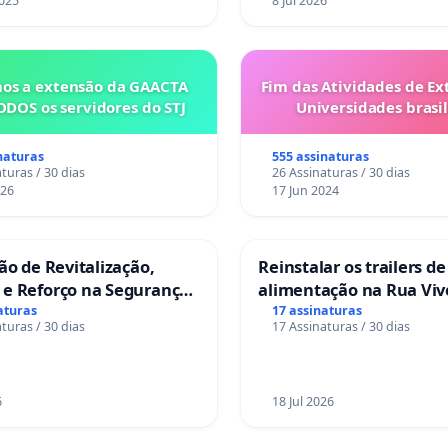
Congresso.
025
8 Jul 2026
os a extensão da GAACTA
Fim das Atividades de Ex
ODOS os servidores do STJ
Universidades brasil
naturas
555 assinaturas
turas / 30 dias
26 Assinaturas / 30 dias
026
17 Jun 2024
ção de Revitalização,
Reinstalar os trailers de
 e Reforço na Segurança
alimentação na Rua Viv
as da Rua Cachoeira das
Salvador
aturas
17 assinaturas
turas / 30 dias
17 Assinaturas / 30 dias
as
6
18 Jul 2026