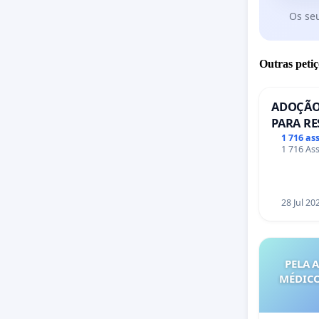
Os se
Outras petiç
ADOÇÃO
PARA RE
PONTE R
1 716 as
1 716 Ass
28 Jul 20
PELA 
MÉDICO