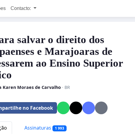
ões
Contacto:
ara salvar o direito dos
aenses e Marajoaras de
essarem ao Ensino Superior
ico
a Karen Moraes de Carvalho
· BR
partilhe no Facebook
ção
Assinaturas
1 993