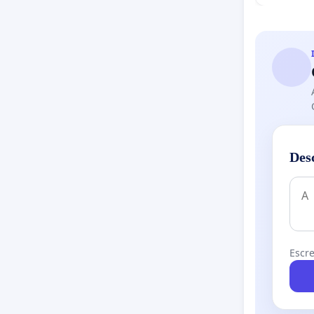
portugue
Des
Escre