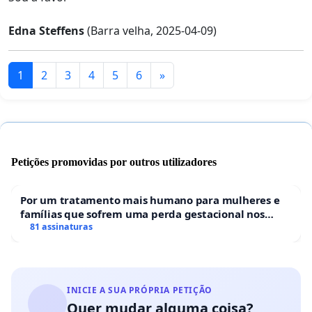
Edna Steffens
(Barra velha, 2025-04-09)
1
2
3
4
5
6
»
Petições promovidas por outros utilizadores
Por um tratamento mais humano para mulheres e
famílias que sofrem uma perda gestacional nos
hospitais portugueses
81 assinaturas
INICIE A SUA PRÓPRIA PETIÇÃO
Quer mudar alguma coisa?