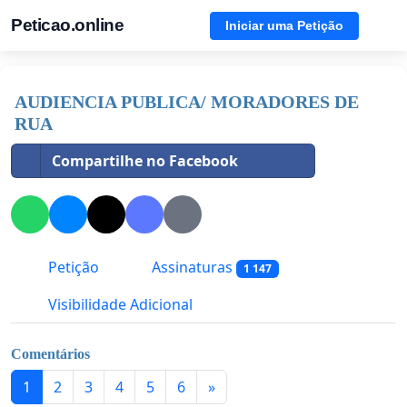
Peticao.online
Iniciar uma Petição
AUDIENCIA PUBLICA/ MORADORES DE
RUA
Compartilhe no Facebook
Petição
Assinaturas
1 147
Visibilidade Adicional
Comentários
1
2
3
4
5
6
»