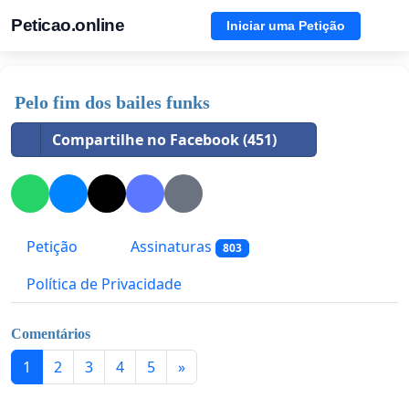
Peticao.online
Iniciar uma Petição
Pelo fim dos bailes funks
Compartilhe no Facebook (451)
Petição
Assinaturas
803
Política de Privacidade
Comentários
1
2
3
4
5
»