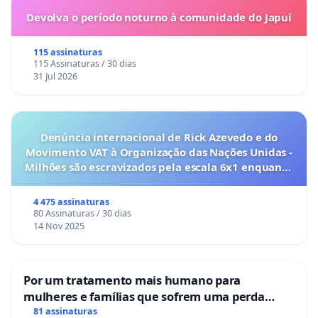
Devolva o período noturno à comunidade do Japuí
115 assinaturas
115 Assinaturas / 30 dias
31 Jul 2026
Denúncia internacional de Rick Azevedo e do
Movimento VAT à Organização das Nações Unidas -
Milhões são escravizados pela escala 6x1 enquanto
o lobby empresarial compra a omissão do
Congresso.
4 475 assinaturas
80 Assinaturas / 30 dias
14 Nov 2025
Por um tratamento mais humano para
mulheres e famílias que sofrem uma perda
gestacional nos hospitais portugueses
81 assinaturas