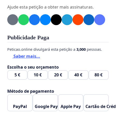
Ajude esta petição a obter mais assinaturas.
Respeitosamente,
Publicidade Paga
Peticao.online divulgará esta petição a
3,000
pessoas.
Saber mais...
Escolha o seu orçamento
Todos os usuários da linha.
5 €
10 €
20 €
40 €
80 €
Método de pagamento
PayPal
Google Pay
Apple Pay
Cartão de Créd