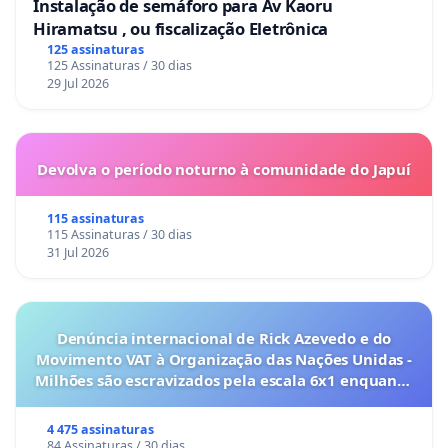
Instalação de semáforo para Av Kaoru
Hiramatsu , ou fiscalização Eletrônica
125 assinaturas
125 Assinaturas / 30 dias
29 Jul 2026
Devolva o período noturno à comunidade do Japuí
115 assinaturas
115 Assinaturas / 30 dias
31 Jul 2026
Denúncia internacional de Rick Azevedo e do
Movimento VAT à Organização das Nações Unidas -
Milhões são escravizados pela escala 6x1 enquanto
o lobby empresarial compra a omissão do
Congresso.
4 475 assinaturas
84 Assinaturas / 30 dias