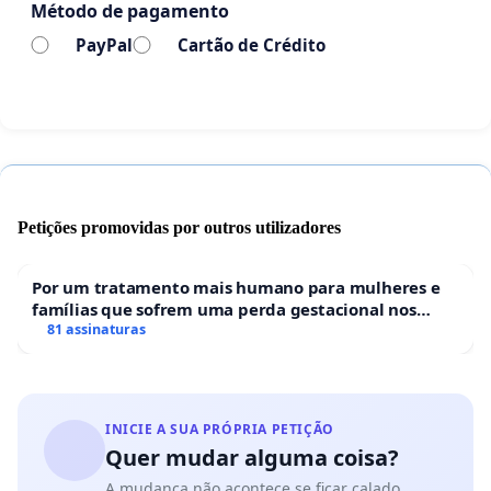
Método de pagamento
PayPal
Cartão de Crédito
Petições promovidas por outros utilizadores
Por um tratamento mais humano para mulheres e
famílias que sofrem uma perda gestacional nos
hospitais portugueses
81 assinaturas
INICIE A SUA PRÓPRIA PETIÇÃO
Quer mudar alguma coisa?
A mudança não acontece se ficar calado.