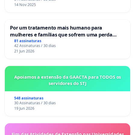
14 Nov 2025
Por um tratamento mais humano para
mulheres e famílias que sofrem uma perda
gestacional nos hospitais portugueses
81 assinaturas
42 Assinaturas / 30 dias
21 Jun 2026
Apoiamos a extensão da GAACTA para TODOS os
servidores do STJ
548 assinaturas
30 Assinaturas / 30 dias
19 Jun 2026
Fim das Atividades de Extensão nas Universidades