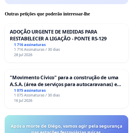
Outras petições que poderão interessar-lhe
ADOÇÃO URGENTE DE MEDIDAS PARA
RESTABELECER A LIGAÇÃO - PONTE RS-129
1 716 assinaturas
1 716 Assinaturas / 30 dias
28 Jul 2026
"Movimento Cívico" para a construção de uma
A.S.A. (área de serviços para autocaravanas) em
Coimbra
1 075 assinaturas
1 075 Assinaturas / 30 dias
16 Jul 2026
Após a morte de Diégo, vamos agir pela segurança
nas estações ferroviárias suíças.