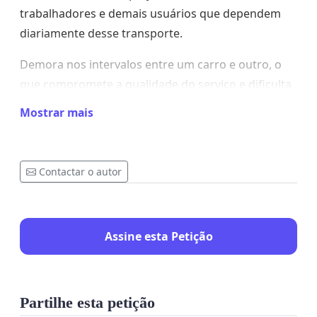
trabalhadores e demais usuários que dependem
diariamente desse transporte.
Demora nos intervalos entre um carro e outro, o
que compromete a qualidade do serviço e dificulta
a mobilidade da população.
Mostrar mais
Diante da importância do transporte público como
Contactar o autor
direito básico e essencial, solicitamos que seja
aumentada a quantidade de veículos na linha BRT x
Massaranduba, de modo a garantir mais conforto,
Assine esta Petição
segurança e eficiência no deslocamento dos
cidadãos.
Certos da atenção de Vossas Senhorias,
Partilhe esta petição
aguardamos providências.