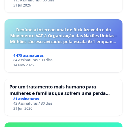
115 Assinaturas / 30 dias
31 Jul 2026
Denúncia internacional de Rick Azevedo e do
Movimento VAT à Organização das Nações Unidas -
Milhões são escravizados pela escala 6x1 enquanto
o lobby empresarial compra a omissão do
Congresso.
4 475 assinaturas
84 Assinaturas / 30 dias
14 Nov 2025
Por um tratamento mais humano para
mulheres e famílias que sofrem uma perda
gestacional nos hospitais portugueses
81 assinaturas
42 Assinaturas / 30 dias
21 Jun 2026