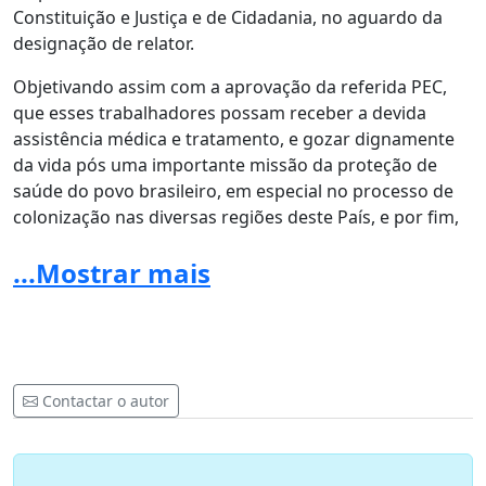
Constituição e Justiça e de Cidadania, no aguardo da
designação de relator.
Objetivando assim com a aprovação da referida PEC,
que esses trabalhadores possam receber a devida
assistência médica e tratamento, e gozar dignamente
da vida pós uma importante missão da proteção de
saúde do povo brasileiro, em especial no processo de
colonização nas diversas regiões deste País, e por fim,
poder estancar a mortalidade precoce desse grupo de
...Mostrar mais
trabalhadores.
Para melhor compreensão leia nossa matéria no Diério
Sindsep/MA através do Link
http://sindsep.org.br/wp-
content/uploads/2020/07/Diário_4026.pdfhttp://www.sind
ro.org.br/pela-aprovacao-da-pec-1012019-que-pleiteia-
Contactar o autor
plano-de-saude-aos-sucanzeiros-do-brasil-que-
manusearam-ddt/