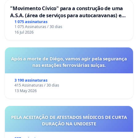
"Movimento Cívico" para a construção de uma
A.S.A. (área de serviços para autocaravanas) em
Coimbra
1 075 assinaturas
1 075 Assinaturas / 30 dias
16 Jul 2026
Após a morte de Diégo, vamos agir pela segurança
nas estações ferroviárias suíças.
3 190 assinaturas
415 Assinaturas / 30 dias
13 May 2026
PELA ACEITAÇÃO DE ATESTADOS MÉDICOS DE CURTA
DURAÇÃO NA UNIOESTE