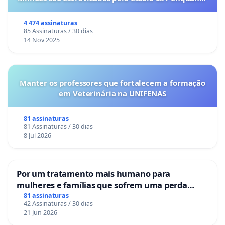
o lobby empresarial compra a omissão do
Congresso.
4 474 assinaturas
85 Assinaturas / 30 dias
14 Nov 2025
Manter os professores que fortalecem a formação
em Veterinária na UNIFENAS
81 assinaturas
81 Assinaturas / 30 dias
8 Jul 2026
Por um tratamento mais humano para
mulheres e famílias que sofrem uma perda
gestacional nos hospitais portugueses
81 assinaturas
42 Assinaturas / 30 dias
21 Jun 2026