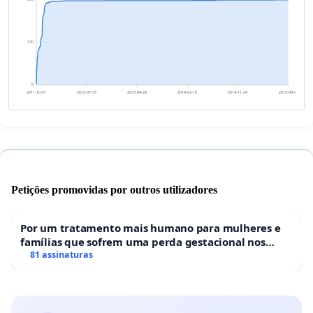
170
0
2011-10-01
2012-07-15
2013-04-28
2014-02-10
2014-11-24
2015-09-08
Petições promovidas por outros utilizadores
Por um tratamento mais humano para mulheres e
famílias que sofrem uma perda gestacional nos
hospitais portugueses
81 assinaturas