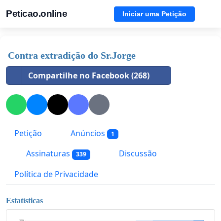
Peticao.online
Iniciar uma Petição
Contra extradição do Sr.Jorge
Compartilhe no Facebook (268)
Petição
Anúncios
1
Assinaturas
Discussão
339
Política de Privacidade
Estatísticas
339