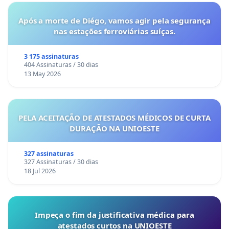
Após a morte de Diégo, vamos agir pela segurança
nas estações ferroviárias suíças.
3 175 assinaturas
404 Assinaturas / 30 dias
13 May 2026
PELA ACEITAÇÃO DE ATESTADOS MÉDICOS DE CURTA
DURAÇÃO NA UNIOESTE
327 assinaturas
327 Assinaturas / 30 dias
18 Jul 2026
Impeça o fim da justificativa médica para
atestados curtos na UNIOESTE