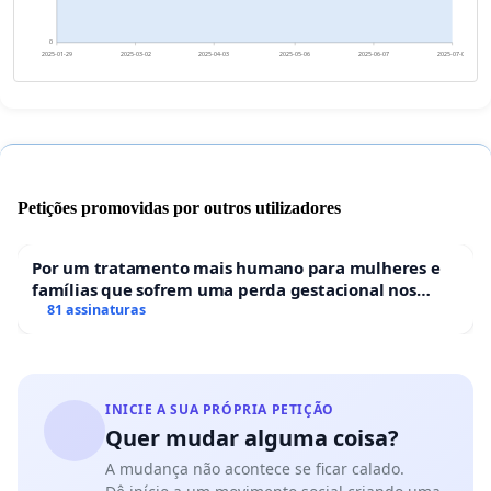
0
2025-01-29
2025-03-02
2025-04-03
2025-05-06
2025-06-07
2025-07-09
Petições promovidas por outros utilizadores
Por um tratamento mais humano para mulheres e
famílias que sofrem uma perda gestacional nos
hospitais portugueses
81 assinaturas
INICIE A SUA PRÓPRIA PETIÇÃO
Quer mudar alguma coisa?
A mudança não acontece se ficar calado.