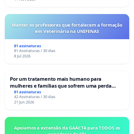
Manter os professores que fortalecem a formação
em Veterinária na UNIFENAS
81 assinaturas
81 Assinaturas / 30 dias
8 Jul 2026
Por um tratamento mais humano para
mulheres e famílias que sofrem uma perda
gestacional nos hospitais portugueses
81 assinaturas
42 Assinaturas / 30 dias
21 Jun 2026
Apoiamos a extensão da GAACTA para TODOS os
servidores do STJ