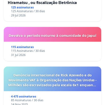
Hiramatsu , ou fiscalização Eletrônica
125 assinaturas
125 Assinaturas / 30 dias
29 Jul 2026
Devolva o período noturno à comunidade do Japuí
115 assinaturas
115 Assinaturas / 30 dias
31 Jul 2026
Denúncia internacional de Rick Azevedo e do
Movimento VAT à Organização das Nações Unidas -
Milhões são escravizados pela escala 6x1 enquanto
o lobby empresarial compra a omissão do
Congresso.
4 475 assinaturas
85 Assinaturas / 30 dias
14 Nov 2025