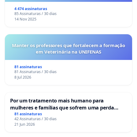
Congresso.
4 474 assinaturas
85 Assinaturas / 30 dias
14 Nov 2025
Manter os professores que fortalecem a formação
em Veterinária na UNIFENAS
81 assinaturas
81 Assinaturas / 30 dias
8 Jul 2026
Por um tratamento mais humano para
mulheres e famílias que sofrem uma perda
gestacional nos hospitais portugueses
81 assinaturas
42 Assinaturas / 30 dias
21 Jun 2026