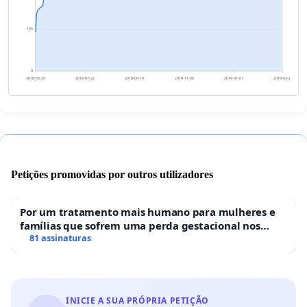
105
0
2018-05-29
2018-07-22
2018-09-14
2018-11-08
2019-01-01
2019-02-24
Petições promovidas por outros utilizadores
Por um tratamento mais humano para mulheres e
famílias que sofrem uma perda gestacional nos
hospitais portugueses
81 assinaturas
INICIE A SUA PRÓPRIA PETIÇÃO