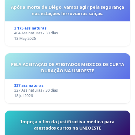
Após a morte de Diégo, vamos agir pela segurança
nas estações ferroviárias suíças.
3 175 assinaturas
404 Assinaturas / 30 dias
13 May 2026
PELA ACEITAÇÃO DE ATESTADOS MÉDICOS DE CURTA
DURAÇÃO NA UNIOESTE
327 assinaturas
327 Assinaturas / 30 dias
18 Jul 2026
Impeça o fim da justificativa médica para
atestados curtos na UNIOESTE