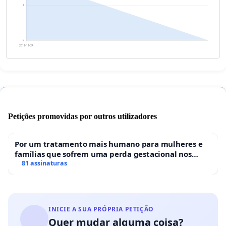
4
0
2012-12-24
Petições promovidas por outros utilizadores
Por um tratamento mais humano para mulheres e
famílias que sofrem uma perda gestacional nos
hospitais portugueses
81 assinaturas
INICIE A SUA PRÓPRIA PETIÇÃO
Quer mudar alguma coisa?