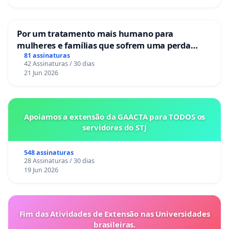
Por um tratamento mais humano para
mulheres e famílias que sofrem uma perda
gestacional nos hospitais portugueses
81 assinaturas
42 Assinaturas / 30 dias
21 Jun 2026
Apoiamos a extensão da GAACTA para TODOS os
servidores do STJ
548 assinaturas
28 Assinaturas / 30 dias
19 Jun 2026
Fim das Atividades de Extensão nas Universidades
brasileiras.