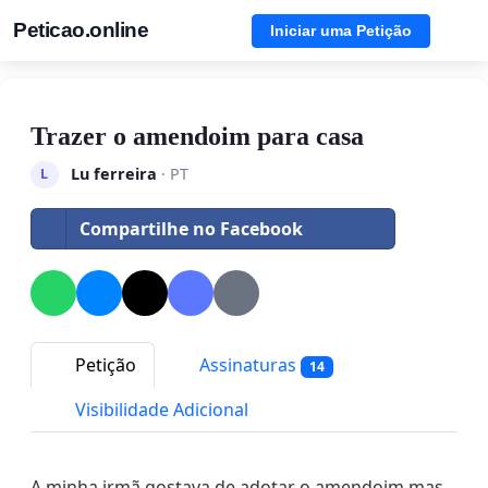
Peticao.online
Iniciar uma Petição
Trazer o amendoim para casa
Lu ferreira
· PT
L
Compartilhe no Facebook
Petição
Assinaturas
14
Visibilidade Adicional
A minha irmã gostava de adotar o amendoim mas