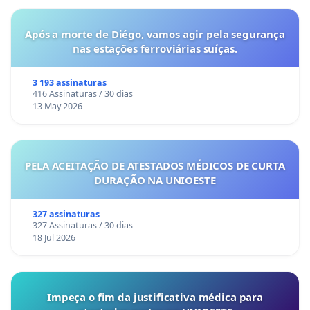
Após a morte de Diégo, vamos agir pela segurança
nas estações ferroviárias suíças.
3 193 assinaturas
416 Assinaturas / 30 dias
13 May 2026
PELA ACEITAÇÃO DE ATESTADOS MÉDICOS DE CURTA
DURAÇÃO NA UNIOESTE
327 assinaturas
327 Assinaturas / 30 dias
18 Jul 2026
Impeça o fim da justificativa médica para