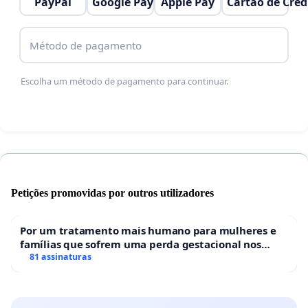
PayPal
Google Pay
Apple Pay
Cartão de Créd
Método de pagamento
Escolha um método de pagamento para continuar.
Petições promovidas por outros utilizadores
Por um tratamento mais humano para mulheres e
famílias que sofrem uma perda gestacional nos
hospitais portugueses
81 assinaturas