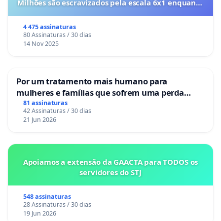
Milhões são escravizados pela escala 6x1 enquanto
o lobby empresarial compra a omissão do
Congresso.
4 475 assinaturas
80 Assinaturas / 30 dias
14 Nov 2025
Por um tratamento mais humano para
mulheres e famílias que sofrem uma perda
gestacional nos hospitais portugueses
81 assinaturas
42 Assinaturas / 30 dias
21 Jun 2026
Apoiamos a extensão da GAACTA para TODOS os
servidores do STJ
548 assinaturas
28 Assinaturas / 30 dias
19 Jun 2026