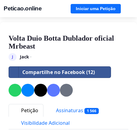
Peticao.online
Iniciar uma Petição
Volta Duio Botta Dublador oficial
Mrbeast
Jack
·
J
Compartilhe no Facebook (12)
Petição
Assinaturas
1 566
Visibilidade Adicional