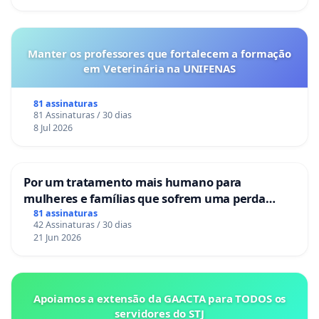
Manter os professores que fortalecem a formação
em Veterinária na UNIFENAS
81 assinaturas
81 Assinaturas / 30 dias
8 Jul 2026
Por um tratamento mais humano para
mulheres e famílias que sofrem uma perda
gestacional nos hospitais portugueses
81 assinaturas
42 Assinaturas / 30 dias
21 Jun 2026
Apoiamos a extensão da GAACTA para TODOS os
servidores do STJ