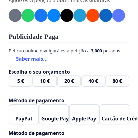
Ajude esta petição a obter mais assinaturas.
Por isso, nós, fãs do Mrbeast e do Duio Botta,
criamos essa petição online para pedir que o
Duio Botta volte a dublar o Mrbeast.
Assine essa petição e compartilhe com os seus
Publicidade Paga
amigos, para que possamos fazer a nossa voz
chegar até o Mrbeast, e mostrar a potencia dos fãs
Peticao.online divulgará esta petição a
3,000
pessoas.
brasileiros, que os admiram e os querem juntos
Saber mais...
novamente.
Escolha o seu orçamento
Obrigado pela sua atenção e pela sua
5 €
10 €
20 €
40 €
80 €
assinatura!
Método de pagamento
PayPal
Google Pay
Apple Pay
Cartão de Créd
Método de pagamento