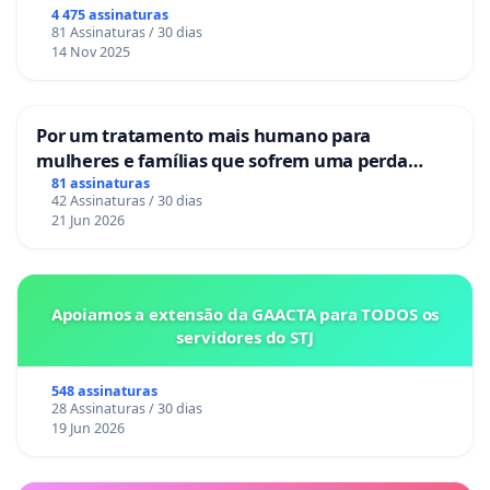
Congresso.
4 475 assinaturas
Pouso Alegre
81 Assinaturas / 30 dias
14 Nov 2025
20) Comissão de Vida Plena para todos da
Arquidiocese de Pouso Alegre
21) Diretório Acadêmico Professor Jorge Beltrão
Por um tratamento mais humano para
(DA FDSM)
mulheres e famílias que sofrem uma perda
22) Diretório Central dos Estudantes da UNA
gestacional nos hospitais portugueses
81 assinaturas
42 Assinaturas / 30 dias
23) Escola da Serra – Pouso Alegre
21 Jun 2026
24) Escola de Tambores Coração da Mata
25) Espaço Aramã
26) Éthica Soluções em Consultoria: alimentos,
Apoiamos a extensão da GAACTA para TODOS os
saúde e meio ambiente
servidores do STJ
27) Grêmio Estudantil da Escola Estadual Vinícius
Meyer
548 assinaturas
28 Assinaturas / 30 dias
28) Grupo de Saúde Bem Viver
19 Jun 2026
29) Mentes Brilhantes S & G
30) Movimento Manifesto Sentimento