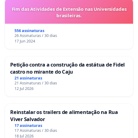
31) Movimento pelo Bem Viver
Fim das Atividades de Extensão nas Universidades
32) Pastoral da Criança e do Adolescente da
brasileiras.
Arquidiocese de Pouso Alegre
556 assinaturas
33) Pastoral de Rua da Arquidiocese de Pouso
26 Assinaturas / 30 dias
Alegre
17 Jun 2024
34) REDE EMANCIPA - Núcleo Pouso Alegre
35) Rede Mulheres Girassol
Petição contra a construção da estátua de Fidel
36) Sindicato dos Empregados no Comércio de
castro no mirante do Caju
Pouso Alegre (SINECOM)
21 assinaturas
21 Assinaturas / 30 dias
37) Sindicato dos Professores do Estado de Minas
12 Jul 2026
Gerais (Sinpro Minas)
38) Sindicato dos trabalhadores nas indústrias de
calçados, vestuário e similares de Pouso Alegre e
Reinstalar os trailers de alimentação na Rua
Viver Salvador
Região (SINDICAVESPAR)
17 assinaturas
39) Subsede do Sindicato Único dos Trabalhadores
17 Assinaturas / 30 dias
em Educação de Minas Gerais de Pouso Alegre.
18 Jul 2026