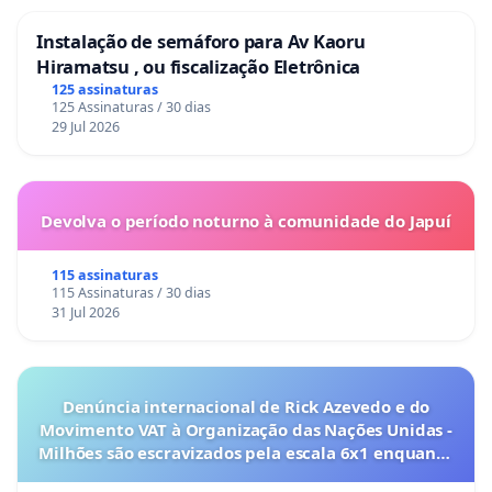
Vergani (AMCIVE)
Instalação de semáforo para Av Kaoru
9) Associação Emaús
Hiramatsu , ou fiscalização Eletrônica
10) Associação Luso Brasileira de Pouso Alegre
125 assinaturas
125 Assinaturas / 30 dias
11) Associação Semeando Capoeira Cultura e Arte
29 Jul 2026
(ASCCA)
12) Batalha da Adega - São Geraldo
13) Centro de Educação Infantil Padre Pavoni
Devolva o período noturno à comunidade do Japuí
(Clube do Menor).
14) Centro Integrado de Amparo a Mulher de
115 assinaturas
115 Assinaturas / 30 dias
Pouso Alegre (CIAMPAR)
31 Jul 2026
15) Coletivo da Ponte Pra Cá
16) Coletivo Florescer
17) Comatusl Hotel
Denúncia internacional de Rick Azevedo e do
18) Comissão de Ações Sociais da Faculdade de
Movimento VAT à Organização das Nações Unidas -
Milhões são escravizados pela escala 6x1 enquanto
Direito do Sul de Minas (CAS-FDSM)
o lobby empresarial compra a omissão do
19) Comissão de Fé e Política da Arquidiocese de