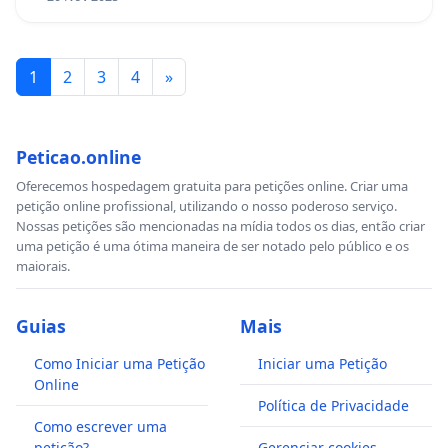
59) Associação Atlética Acadêmica Doutor Rafael
Tadeu Simões (FDSM)
1
2
3
4
»
60) Diretório Acadêmico Professor Jorge Beltrão
(FDSM)
Peticao.online
Oferecemos hospedagem gratuita para petições online. Criar uma
petição online profissional, utilizando o nosso poderoso serviço.
Nossas petições são mencionadas na mídia todos os dias, então criar
uma petição é uma ótima maneira de ser notado pelo público e os
maiorais.
Guias
Mais
Como Iniciar uma Petição
Iniciar uma Petição
Online
Política de Privacidade
Como escrever uma
petição?
Gerenciar cookies