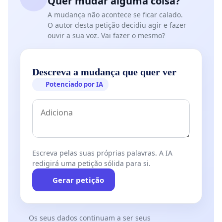
Quer mudar alguma coisa?
alarmantes no nosso município. Segundo dados do
A mudança não acontece se ficar calado.
Sistema de Vigilância Alimentar e Nutricional
O autor desta petição decidiu agir e fazer
ouvir a sua voz. Vai fazer o mesmo?
(SISVAN) em Pouso Alegre, no ano de 2022, 69% da
população adulta apresentava excesso de peso, e
34,3% já apresentavam obesidade. Esses
Descreva a mudança que quer ver
percentuais são superiores aos do estado de Minas
Potenciado por IA
Gerais (64,2% e 30,3%, respectivamente) e Brasil
(66,5% e 31,9%).
Este quadro foi agravado
nos últimos anos com a
Escreva pelas suas próprias palavras. A IA
perda no poder de compra,
redigirá uma petição sólida para si.
o que ampliou ainda mais a
Gerar petição
demanda por políticas desta
natureza. No último ano, a
demanda cresceu em 43%
Os seus dados continuam a ser seus