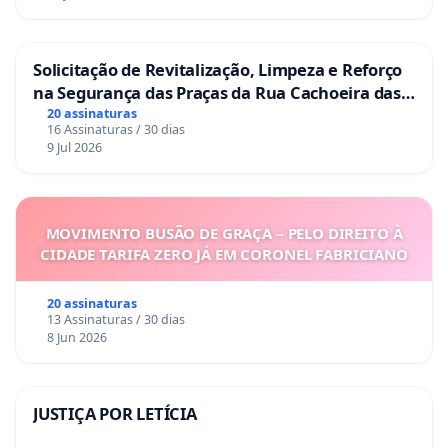
40) Tenda Caboclo Pena Branca
41) Tenda de Umbanda Mamãe Oxum
Solicitação de Revitalização, Limpeza e Reforço
42) Tenda do Pai Serafim de Iansã e da Cabocla
na Segurança das Praças da Rua Cachoeira das
Boiadeira
Sete Ilhas
20 assinaturas
16 Assinaturas / 30 dias
43) UNEGRO Pouso Alegre
9 Jul 2026
44) União Colegial de Minas Gerais (UCMG)
45) União Estadual dos Estudantes (UEE)
46) Associação Atlética Acadêmica da Odonto do
MOVIMENTO BUSÃO DE GRAÇA – PELO DIREITO À
Inapós
CIDADE TARIFA ZERO JÁ EM CORONEL FABRICIANO
47) Associação Atlética Acadêmica do Instituto
Federal de Pouso Alegre
20 assinaturas
13 Assinaturas / 30 dias
48) Centro Acadêmico Max Planck de Engenharia
8 Jun 2026
Química (IF)
49) Centro Acadêmico Sant'ana Galvão de
JUSTIÇA POR LETÍCIA
Engenharia Civil (IF)
50) Associação Atlética Acadêmica Direito ASMEC -