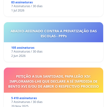
83 assinaturas
PA
7 Assinaturas / 30 dias
1 Jul 2026
51) Associação Atlética Acadêmica das Engenharias
(UNA)
52) Associação das Atléticas Acadêmicas Unificadas
ABAIXO-ASSINADO CONTRA A PRIVATIZAÇÃO DAS
UNA Pouso Alegre
ESCOLAS - PPPs
53) Associação Atlética Acadêmica de Medicina
Veterinária (UNA)
105 assinaturas
7 Assinaturas / 30 dias
54) Associação Atlética Acadêmica de Psicologia
2 Jun 2026
(UNA)
55) Associação Atlética Acadêmica Arquitetura e
Urbanismo (UNA)
PETIÇÃO A SUA SANTIDADE, PAPA LEÃO XIV:
56) Associação Atlética Acadêmica Fisioterapia
IMPLORAMOS-LHE QUE DECLARE A SÉ IMPEDIDA DE
(UNA)
BENTO XVI E/OU DE ABRIR O RESPECTIVO PROCESSO
57) Diretório Acadêmico Doutor Jésus Ribeiro Pires
5 410 assinaturas
(UNIVÁS)
7 Assinaturas / 30 dias
58) Associação Atlética Acadêmica Pacaré (UNIS)
20 Nov 2025