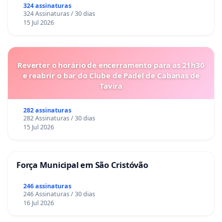
324 assinaturas
324 Assinaturas / 30 dias
15 Jul 2026
1) Associação Atlética Acadêmica (A.A. FDSM)
2) Associação Proteção Assistência aos
Reverter o horário de encerramento para as 21h30
Condenados e Condenadas de Pouso Alegre (APAC
e reabrir o bar do Clube de Padel de Cabanas de
Feminina e APAC Masculina)
Tavira
3) Fazenda da Esperança
4) Associação Cora Minas de Artesanato de Pouso
282 assinaturas
282 Assinaturas / 30 dias
Alegre
15 Jul 2026
5) Associação de Cultura e Artes “José Antonio
Lobo” (ACAJAL)
6) Associação de Moradores do Bairro Jardim
Força Municipal em São Cristóvão
Floresta e Adjacências (AMOFLORA)
246 assinaturas
7) Associação de Saúde Mental de Pouso Alegre
246 Assinaturas / 30 dias
16 Jul 2026
(ASSAMPA)
8) Associação dos Moradores do Bairro Cidade