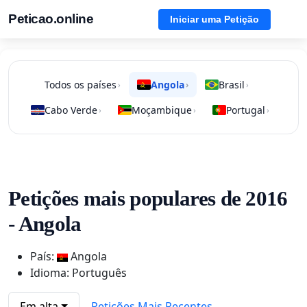
Peticao.online
Iniciar uma Petição
Todos os países
Angola
Brasil
›
›
›
Cabo Verde
Moçambique
Portugal
›
›
›
Petições mais populares de 2016
- Angola
País:
Angola
Idioma: Português
Em alta
Petições Mais Recentes