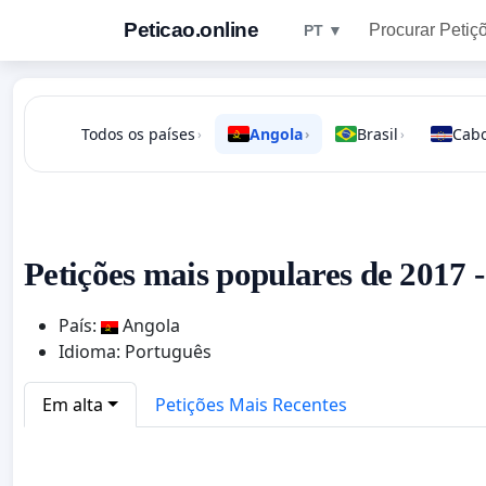
Peticao.online
Procurar Petiç
PT ▼
Todos os países
Angola
Brasil
Cabo
›
›
›
Petições mais populares de 2017 
País:
Angola
Idioma: Português
Em alta
Petições Mais Recentes