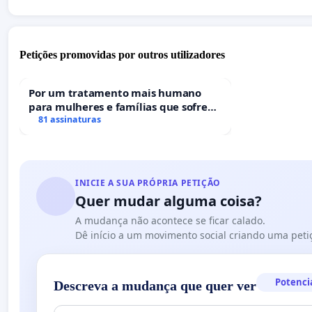
Petições promovidas por outros utilizadores
Por um tratamento mais humano
para mulheres e famílias que sofrem
uma perda gestacional nos hospitais
81 assinaturas
portugueses
INICIE A SUA PRÓPRIA PETIÇÃO
Quer mudar alguma coisa?
A mudança não acontece se ficar calado.
Dê início a um movimento social criando uma peti
Potenci
Descreva a mudança que quer ver