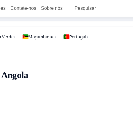
ões
Contate-nos
Sobre nós
Pesquisar
 Verde
Moçambique
Portugal
›
›
›
- Angola