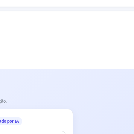
ção.
ado por IA