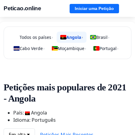
Peticao.online
Iniciar uma Petição
Todos os países
Angola
Brasil
›
›
›
Cabo Verde
Moçambique
Portugal
›
›
›
Petições mais populares de 2021
- Angola
País:
Angola
Idioma: Português
Em alta
Petições Mais Recentes