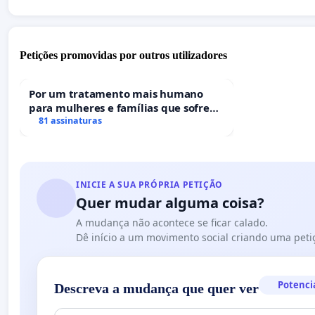
Petições promovidas por outros utilizadores
Por um tratamento mais humano
para mulheres e famílias que sofrem
uma perda gestacional nos hospitais
81 assinaturas
portugueses
INICIE A SUA PRÓPRIA PETIÇÃO
Quer mudar alguma coisa?
A mudança não acontece se ficar calado.
Dê início a um movimento social criando uma peti
Potenci
Descreva a mudança que quer ver