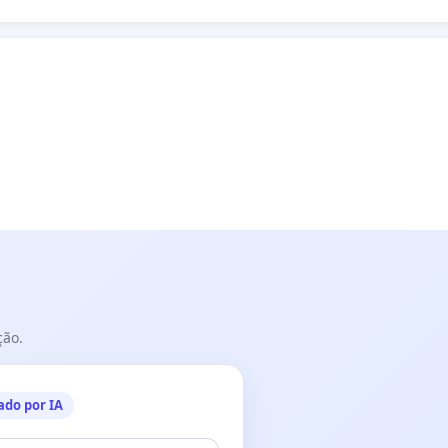
ção.
ado por IA