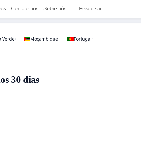
ões
Contate-nos
Sobre nós
Pesquisar
 Verde
Moçambique
Portugal
›
›
›
os 30 dias