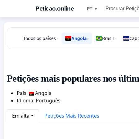
Peticao.online
Procurar Petiç
PT ▼
Todos os países
Angola
Brasil
Cabo
›
›
›
Petições mais populares nos últim
País:
Angola
Idioma: Português
Em alta
Petições Mais Recentes