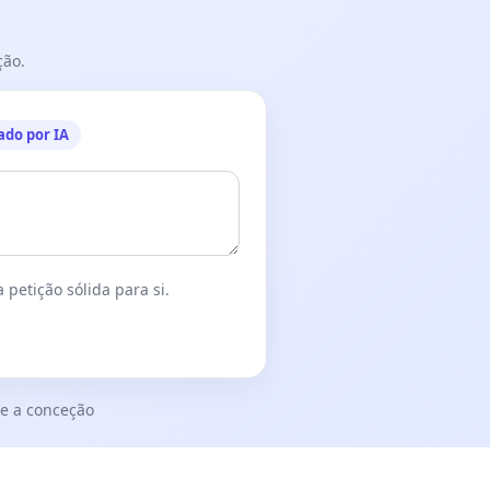
ção.
ado por IA
 petição sólida para si.
e a conceção