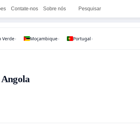
ões
Contate-nos
Sobre nós
Pesquisar
 Verde
Moçambique
Portugal
›
›
›
- Angola