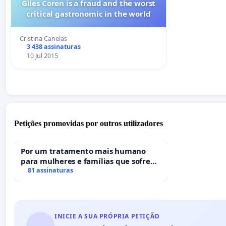
Giles Coren is a fraud and the worst
critical gastronomic in the world
Cristina Canelas
3 438 assinaturas
10 Jul 2015
Petições promovidas por outros utilizadores
Por um tratamento mais humano
para mulheres e famílias que sofrem
uma perda gestacional nos hospitais
81 assinaturas
portugueses
INICIE A SUA PRÓPRIA PETIÇÃO