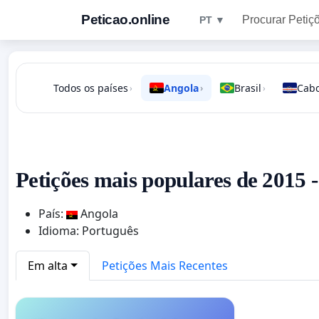
Peticao.online
Procurar Petiç
PT ▼
Todos os países
Angola
Brasil
Cabo
›
›
›
Petições mais populares de 2015 
País:
Angola
Idioma: Português
Em alta
Petições Mais Recentes