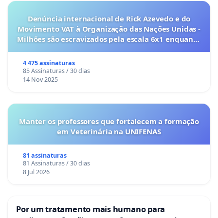
Denúncia internacional de Rick Azevedo e do
Movimento VAT à Organização das Nações Unidas -
Milhões são escravizados pela escala 6x1 enquanto
o lobby empresarial compra a omissão do
Congresso.
4 475 assinaturas
85 Assinaturas / 30 dias
14 Nov 2025
Manter os professores que fortalecem a formação
em Veterinária na UNIFENAS
81 assinaturas
81 Assinaturas / 30 dias
8 Jul 2026
Por um tratamento mais humano para