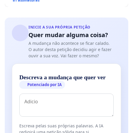
hospitais portugueses
81 assinaturas
INICIE A SUA PRÓPRIA PETIÇÃO
Quer mudar alguma coisa?
A mudança não acontece se ficar calado.
O autor desta petição decidiu agir e fazer
ouvir a sua voz. Vai fazer o mesmo?
Descreva a mudança que quer ver
Potenciado por IA
Escreva pelas suas próprias palavras. A IA
redigirá uma petição sólida para si.