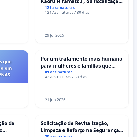
Kaoru Hiramatsu , ou fiscalização
Eletrônica
124 assinaturas
124 Assinaturas / 30 dias
29 Jul 2026
Por um tratamento mais humano
s que
para mulheres e famílias que
ão em
sofrem uma perda gestacional
81 assinaturas
FENAS
42 Assinaturas / 30 dias
nos hospitais portugueses
21 Jun 2026
ção da
Solicitação de Revitalização,
no
Limpeza e Reforço na Segurança
20 assinaturas