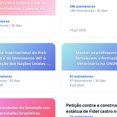
 21h30 e reabrir o bar do
246 assinaturas
de Padel de Cabanas de
246 Assinaturas / 30 dias
Tavira
aturas
turas / 30 dias
6
16 Jul 2026
a internacional de Rick
Manter os professore
o e do Movimento VAT à
fortalecem a formaç
ação das Nações Unidas -
Veterinária na UNI
o escravizados pela escala
anto o lobby empresarial
inaturas
81 assinaturas
a omissão do Congresso.
uras / 30 dias
81 Assinaturas / 30 dias
25
8 Jul 2026
Petição contra a constru
tividades de Extensão nas
estátua de Fidel castro 
ersidades brasileiras.
21 assinaturas