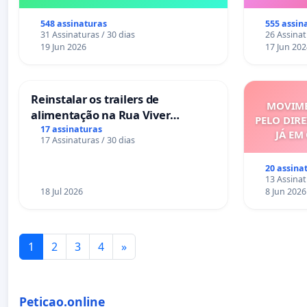
548 assinaturas
555 assin
31 Assinaturas / 30 dias
26 Assinat
19 Jun 2026
17 Jun 202
Reinstalar os trailers de
MOVIME
alimentação na Rua Viver
PELO DIRE
Salvador
17 assinaturas
JÁ EM
17 Assinaturas / 30 dias
20 assina
13 Assinat
18 Jul 2026
8 Jun 2026
1
2
3
4
»
Peticao.online