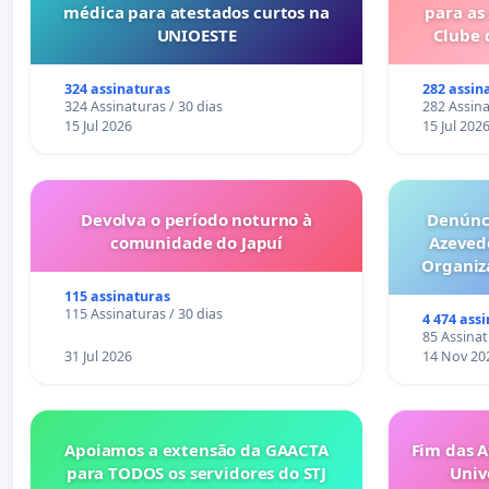
médica para atestados curtos na
para as
UNIOESTE
Clube 
324 assinaturas
282 assin
324 Assinaturas / 30 dias
282 Assina
15 Jul 2026
15 Jul 202
Devolva o período noturno à
Denúnci
comunidade do Japuí
Azeved
Organiz
Milhões sã
115 assinaturas
6x1 enqu
115 Assinaturas / 30 dias
4 474 ass
compra 
85 Assinat
31 Jul 2026
14 Nov 20
Apoiamos a extensão da GAACTA
Fim das A
para TODOS os servidores do STJ
Univ