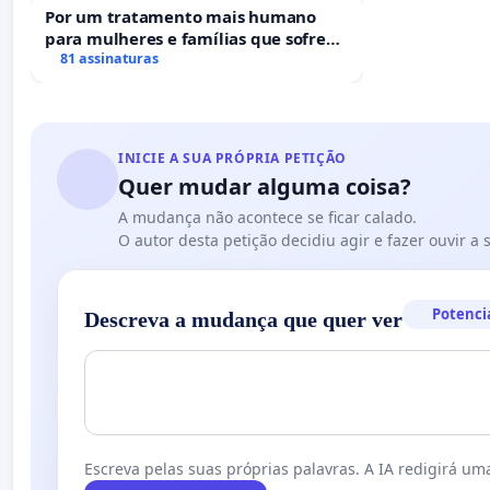
Por um tratamento mais humano
¡Eso se llama PREJUICIO!
para mulheres e famílias que sofrem
uma perda gestacional nos hospitais
81 assinaturas
Hacemos un llamamiento para que todos manifiesten su repudio 
portugueses
Petitorio que corrobora el Manifiesto de 31 Entidades Médicas e
¡Como Personas con TDAH, exigimos y merecemos RESPETO!
INICIE A SUA PRÓPRIA PETIÇÃO
Quer mudar alguma coisa?
A mudança não acontece se ficar calado.
O autor desta petição decidiu agir e fazer ouvir a
Potenci
Descreva a mudança que quer ver
Escreva pelas suas próprias palavras. A IA redigirá uma