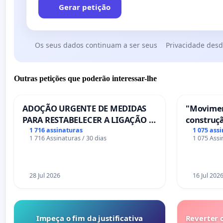
Gerar petição
Os seus dados continuam a ser seus
Privacidade desd
Outras petições que poderão interessar-lhe
ADOÇÃO URGENTE DE MEDIDAS
"Movimen
PARA RESTABELECER A LIGAÇÃO -
construçã
PONTE RS-129
serviços
1 716 assinaturas
1 075 ass
1 716 Assinaturas / 30 dias
1 075 Assi
Coimbra
28 Jul 2026
16 Jul 202
Impeça o fim da justificativa
Reverter 