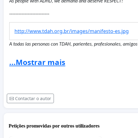
As people with ADHD, we demand and deserve RESPECT!
--------------------------
http://www.tdah.org.br/images/manifesto-es.jpg
A todas las personas con TDAH, parientes, profesionales, amigos
Últimamente se han publicado en los medios una serie de artícu
...Mostrar mais
causa sobre el TDAH que se configuran como verdaderas campaña
brindamos, inclusive, a nuestros propios hijos.
Al margen de una total falta de conocimiento sobre el tema, dich
el TDAH y discrepan inclusive de los protocolos y determinacion
Contactar o autor
Brasil como signatario
por medio del Ministerio de Salud.
Infelizmente el contenido irresponsable y tendencioso de dichas
especial para nosotros, personas con TDAH y familiares que su
fr
Petições promovidas por outros utilizadores
vidas y que, como si no fuera suficiente, ahora nos vemos expues