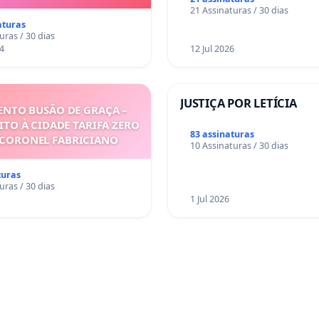
mirante do Caju
21 Assinaturas / 30 dias
aturas
uras / 30 dias
4
12 Jul 2026
JUSTIÇA POR LETÍCIA
NTO BUSÃO DE GRAÇA –
ITO À CIDADE TARIFA ZERO
83 assinaturas
 CORONEL FABRICIANO
10 Assinaturas / 30 dias
turas
uras / 30 dias
1 Jul 2026