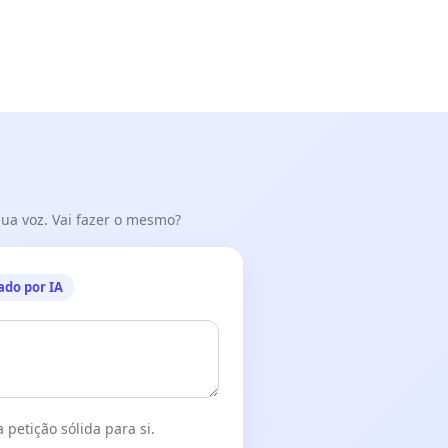
acerca de esta campaña prejuiciosa y adhieran su firma al
n anexo.
 sua voz. Vai fazer o mesmo?
ado por IA
 petição sólida para si.