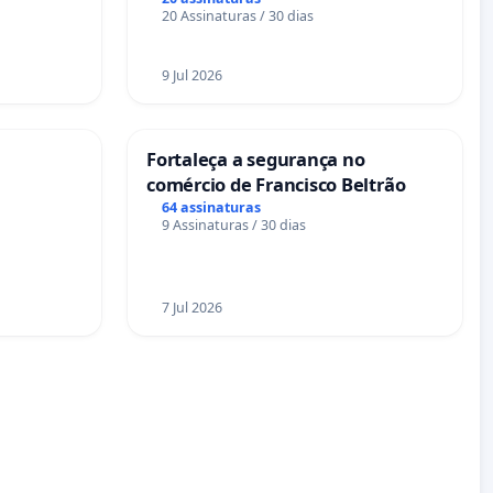
das Praças da Rua Cachoeira das
20 Assinaturas / 30 dias
Sete Ilhas
9 Jul 2026
Fortaleça a segurança no
comércio de Francisco Beltrão
64 assinaturas
9 Assinaturas / 30 dias
7 Jul 2026