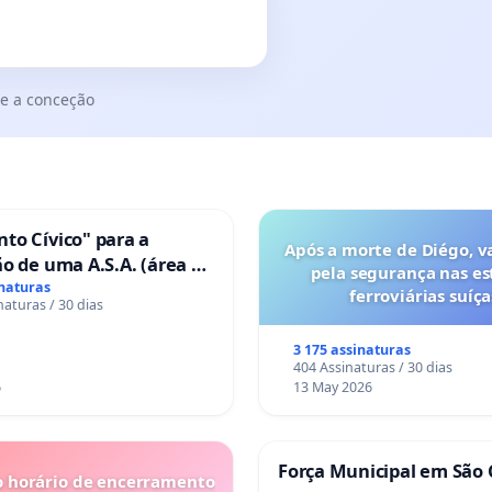
e a conceção
to Cívico" para a
Após a morte de Diégo, v
o de uma A.S.A. (área de
pela segurança nas es
 para autocaravanas) em
inaturas
ferroviárias suíça
naturas / 30 dias
3 175 assinaturas
404 Assinaturas / 30 dias
6
13 May 2026
Força Municipal em São 
o horário de encerramento