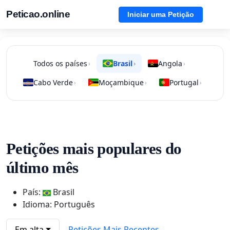
Peticao.online
Iniciar uma Petição
Todos os países
Brasil
Angola
›
›
›
Cabo Verde
Moçambique
Portugal
›
›
›
Petições mais populares do
último mês
País:
Brasil
Idioma: Português
Em alta
Petições Mais Recentes