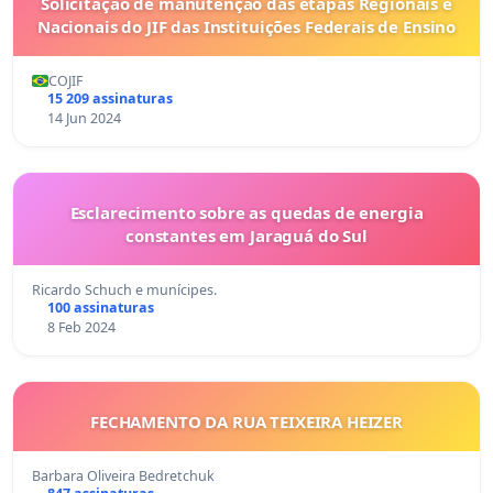
Solicitação de manutenção das etapas Regionais e
Nacionais do JIF das Instituições Federais de Ensino
COJIF
15 209 assinaturas
14 Jun 2024
Esclarecimento sobre as quedas de energia
constantes em Jaraguá do Sul
Ricardo Schuch e munícipes.
100 assinaturas
8 Feb 2024
FECHAMENTO DA RUA TEIXEIRA HEIZER
Barbara Oliveira Bedretchuk