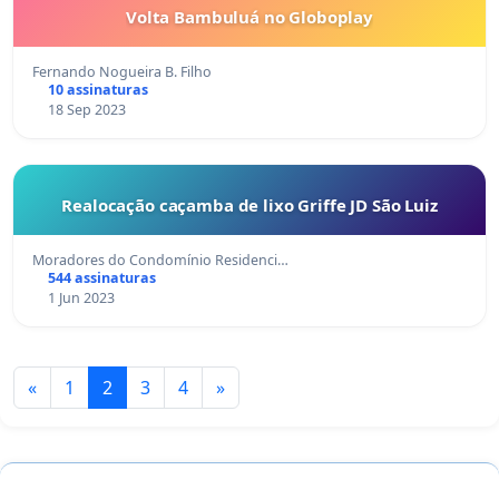
Volta Bambuluá no Globoplay
Fernando Nogueira B. Filho
10 assinaturas
18 Sep 2023
Realocação caçamba de lixo Griffe JD São Luiz
Moradores do Condomínio Residenci…
544 assinaturas
1 Jun 2023
«
1
2
3
4
»