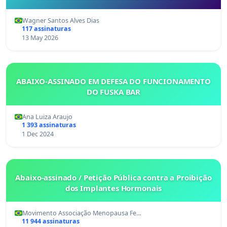
Wagner Santos Alves Dias
117 assinaturas
13 May 2026
ABAIXO-ASSINADO EM DEFESA DO FUNCIONAMENTO
DO FUSKA BAR
Ana Luiza Araujo
1 393 assinaturas
1 Dec 2024
Abaixo-assinado / Petição Pública contra a Proibição
dos Implantes Hormonais
Movimento Associação Menopausa Fe…
11 944 assinaturas