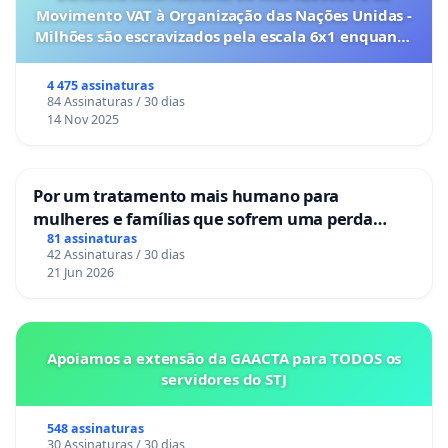
Movimento VAT à Organização das Nações Unidas -
Milhões são escravizados pela escala 6x1 enquanto
o lobby empresarial compra a omissão do
Congresso.
4 475 assinaturas
84 Assinaturas / 30 dias
14 Nov 2025
Por um tratamento mais humano para
mulheres e famílias que sofrem uma perda
gestacional nos hospitais portugueses
81 assinaturas
42 Assinaturas / 30 dias
21 Jun 2026
Apoiamos a extensão da GAACTA para TODOS os
servidores do STJ
548 assinaturas
30 Assinaturas / 30 dias