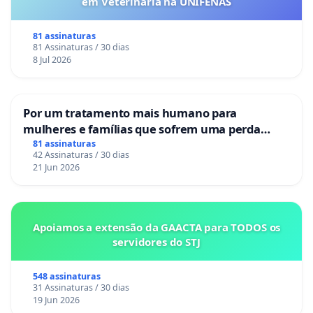
em Veterinária na UNIFENAS
81 assinaturas
81 Assinaturas / 30 dias
8 Jul 2026
Por um tratamento mais humano para
mulheres e famílias que sofrem uma perda
gestacional nos hospitais portugueses
81 assinaturas
42 Assinaturas / 30 dias
21 Jun 2026
Apoiamos a extensão da GAACTA para TODOS os
servidores do STJ
548 assinaturas
31 Assinaturas / 30 dias
19 Jun 2026