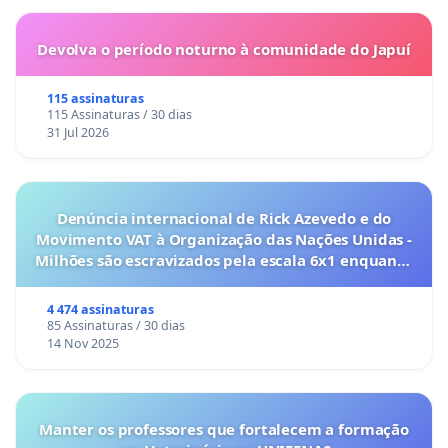
Devolva o período noturno à comunidade do Japuí
115 assinaturas
115 Assinaturas / 30 dias
31 Jul 2026
Denúncia internacional de Rick Azevedo e do
Movimento VAT à Organização das Nações Unidas -
Milhões são escravizados pela escala 6x1 enquanto
o lobby empresarial compra a omissão do
Congresso.
4 474 assinaturas
85 Assinaturas / 30 dias
14 Nov 2025
Manter os professores que fortalecem a formação