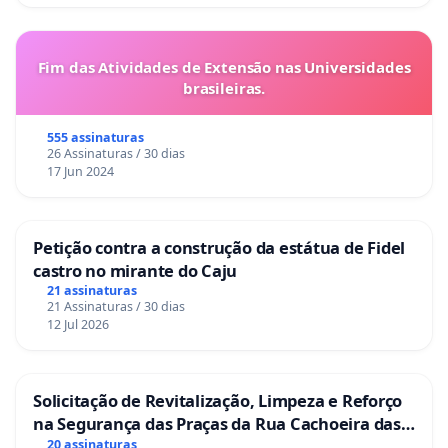
Fim das Atividades de Extensão nas Universidades
brasileiras.
555 assinaturas
26 Assinaturas / 30 dias
17 Jun 2024
Petição contra a construção da estátua de Fidel
castro no mirante do Caju
21 assinaturas
21 Assinaturas / 30 dias
12 Jul 2026
Solicitação de Revitalização, Limpeza e Reforço
na Segurança das Praças da Rua Cachoeira das
Sete Ilhas
20 assinaturas