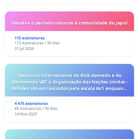
Devolva o período noturno à comunidade do Japuí
115 assinaturas
115 Assinaturas / 30 dias
31 Jul 2026
Denúncia internacional de Rick Azevedo e do
Movimento VAT à Organização das Nações Unidas -
Milhões são escravizados pela escala 6x1 enquanto
o lobby empresarial compra a omissão do
Congresso.
4 475 assinaturas
85 Assinaturas / 30 dias
14 Nov 2025