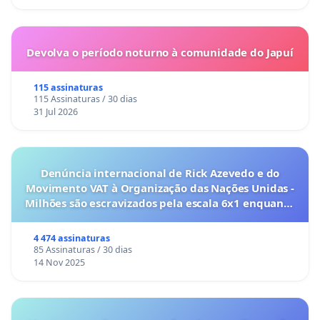
Devolva o período noturno à comunidade do Japuí
115 assinaturas
115 Assinaturas / 30 dias
31 Jul 2026
Denúncia internacional de Rick Azevedo e do
Movimento VAT à Organização das Nações Unidas -
Milhões são escravizados pela escala 6x1 enquanto
o lobby empresarial compra a omissão do
Congresso.
4 474 assinaturas
85 Assinaturas / 30 dias
14 Nov 2025