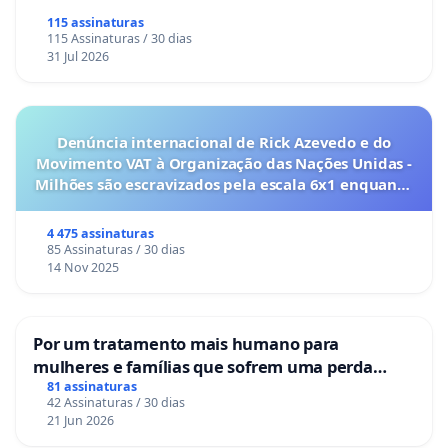
115 assinaturas
115 Assinaturas / 30 dias
31 Jul 2026
Denúncia internacional de Rick Azevedo e do
Movimento VAT à Organização das Nações Unidas -
Milhões são escravizados pela escala 6x1 enquanto
o lobby empresarial compra a omissão do
Congresso.
4 475 assinaturas
85 Assinaturas / 30 dias
14 Nov 2025
Por um tratamento mais humano para
mulheres e famílias que sofrem uma perda
gestacional nos hospitais portugueses
81 assinaturas
42 Assinaturas / 30 dias
21 Jun 2026