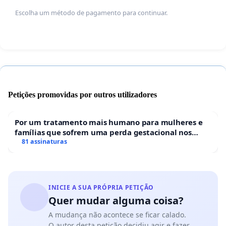
Escolha um método de pagamento para continuar.
Petições promovidas por outros utilizadores
Por um tratamento mais humano para mulheres e
famílias que sofrem uma perda gestacional nos
hospitais portugueses
81 assinaturas
INICIE A SUA PRÓPRIA PETIÇÃO
Quer mudar alguma coisa?
A mudança não acontece se ficar calado.
O autor desta petição decidiu agir e fazer