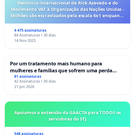
Denúncia internacional de Rick Azevedo e do
Movimento VAT à Organização das Nações Unidas -
Milhões são escravizados pela escala 6x1 enquanto
o lobby empresarial compra a omissão do
Congresso.
4 475 assinaturas
84 Assinaturas / 30 dias
14 Nov 2025
Por um tratamento mais humano para
mulheres e famílias que sofrem uma perda
gestacional nos hospitais portugueses
81 assinaturas
42 Assinaturas / 30 dias
21 Jun 2026
Apoiamos a extensão da GAACTA para TODOS os
servidores do STJ
548 assinaturas