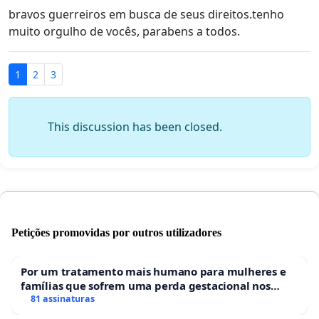
bravos guerreiros em busca de seus direitos.tenho
muito orgulho de vocês, parabens a todos.
1
2
3
This discussion has been closed.
Petições promovidas por outros utilizadores
Por um tratamento mais humano para mulheres e
famílias que sofrem uma perda gestacional nos
hospitais portugueses
81 assinaturas