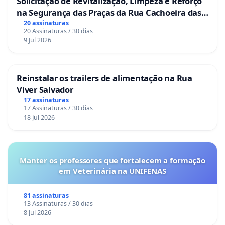
Solicitação de Revitalização, Limpeza e Reforço
na Segurança das Praças da Rua Cachoeira das
Sete Ilhas
20 assinaturas
20 Assinaturas / 30 dias
9 Jul 2026
Reinstalar os trailers de alimentação na Rua
Viver Salvador
17 assinaturas
17 Assinaturas / 30 dias
18 Jul 2026
Manter os professores que fortalecem a formação
em Veterinária na UNIFENAS
81 assinaturas
13 Assinaturas / 30 dias
8 Jul 2026