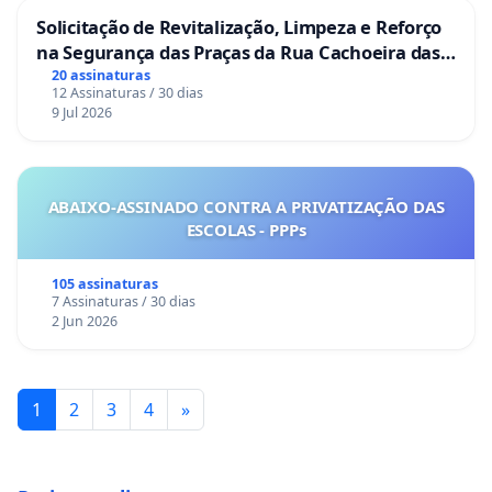
Solicitação de Revitalização, Limpeza e Reforço
na Segurança das Praças da Rua Cachoeira das
Sete Ilhas
20 assinaturas
12 Assinaturas / 30 dias
9 Jul 2026
ABAIXO-ASSINADO CONTRA A PRIVATIZAÇÃO DAS
ESCOLAS - PPPs
105 assinaturas
7 Assinaturas / 30 dias
2 Jun 2026
1
2
3
4
»