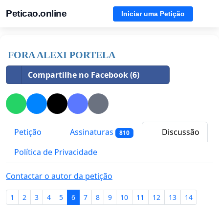
Peticao.online
Iniciar uma Petição
FORA ALEXI PORTELA
Compartilhe no Facebook (6)
Petição
Assinaturas
Discussão
810
Política de Privacidade
Contactar o autor da petição
1
2
3
4
5
6
7
8
9
10
11
12
13
14