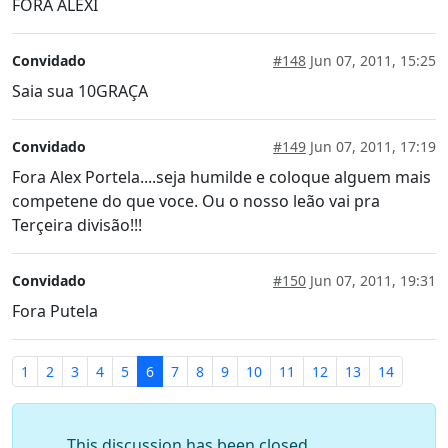
FORA ALEXI
Convidado
#148
Jun 07, 2011, 15:25
Saia sua 10GRAÇA
Convidado
#149
Jun 07, 2011, 17:19
Fora Alex Portela....seja humilde e coloque alguem mais
competene do que voce. Ou o nosso leão vai pra
Terçeira divisão!!!
Convidado
#150
Jun 07, 2011, 19:31
Fora Putela
1
2
3
4
5
6
7
8
9
10
11
12
13
14
This discussion has been closed.